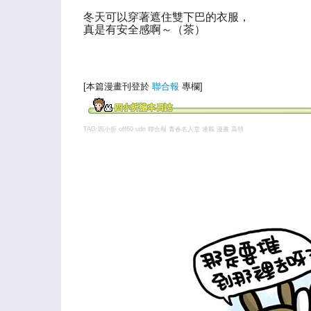
冬天可以穿著遮住雙下巴的衣服，
真是有安全感啊～（茶）
[本篇漫畫刊登於
聯合報
專欄]
TAG:四小折 off60
udn 聯合報 青春名人堂 連載 漫畫 高領