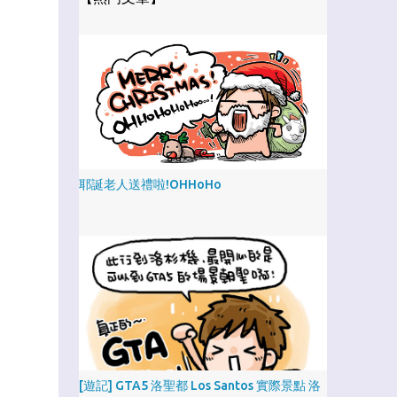
耶誕老人送禮啦!OHHoHo
[遊記] GTA5 洛聖都 Los Santos 實際景點 洛