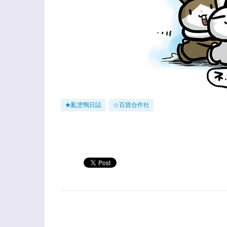
★亂塗鴨日誌
☆百貨合作社
留
言