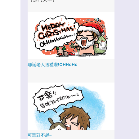
耶誕老人送禮啦!OHHoHo
可樂對不起~