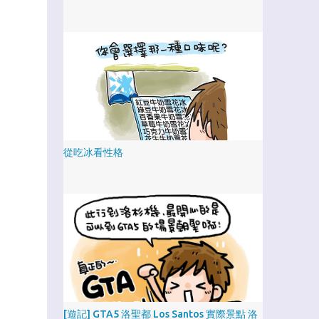
從吃冰看性格
[遊記] GTA5 洛聖都 Los Santos 實際景點 洛