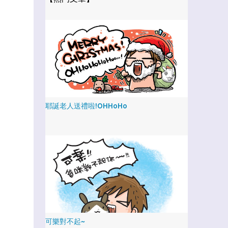
耶誕老人送禮啦!OHHoHo
可樂對不起~