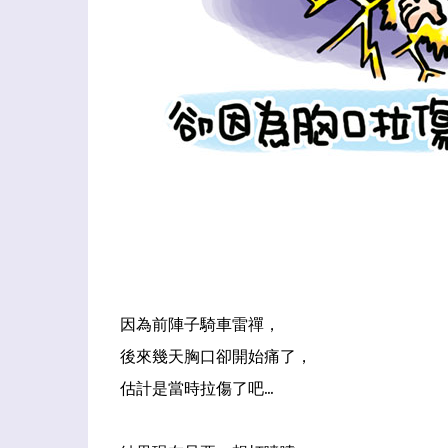
因為前陣子騎車雷禪，
後來幾天胸口卻開始痛了，
估計是當時拉傷了吧...