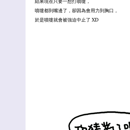
結果現在只要一想打噴嚏，
噴嚏都到嘴邊了，卻因為會用力到胸口，
於是噴嚏就會被強迫中止了 XD