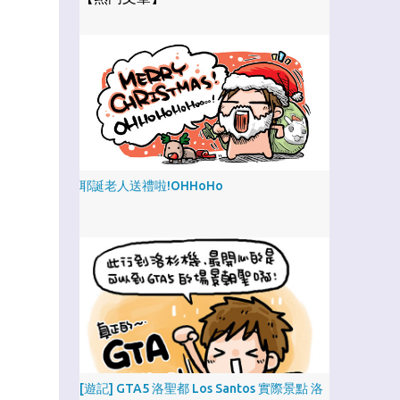
耶誕老人送禮啦!OHHoHo
[遊記] GTA5 洛聖都 Los Santos 實際景點 洛