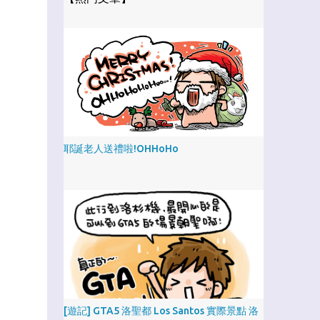
耶誕老人送禮啦!OHHoHo
[遊記] GTA5 洛聖都 Los Santos 實際景點 洛