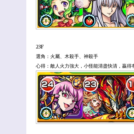
23F
選角：火屬、木殺手、神殺手
心得：敵人火力強大，小怪能清盡快清，贏得