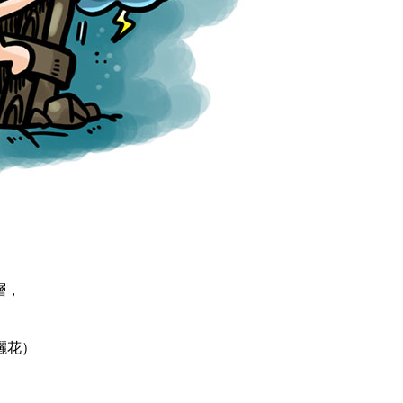
層，
灑花）