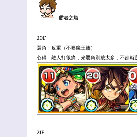
霸者之塔
20F
選角：反重（不要魔王族）
心得：敵人打很痛，光屬角別放太多，不然就
21F