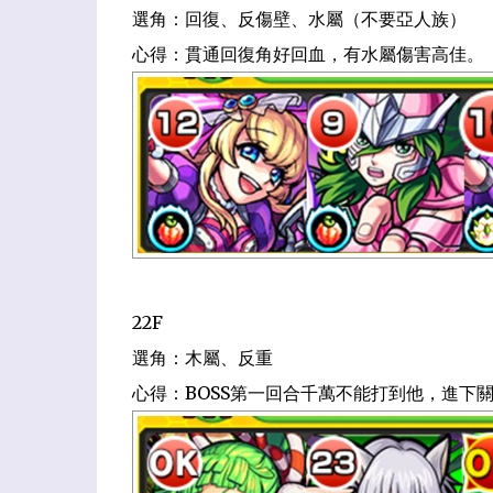
選角：回復、反傷壁、水屬（不要亞人族）
心得：貫通回復角好回血，有水屬傷害高佳。
22F
選角：木屬、反重
心得：BOSS第一回合千萬不能打到他，進下