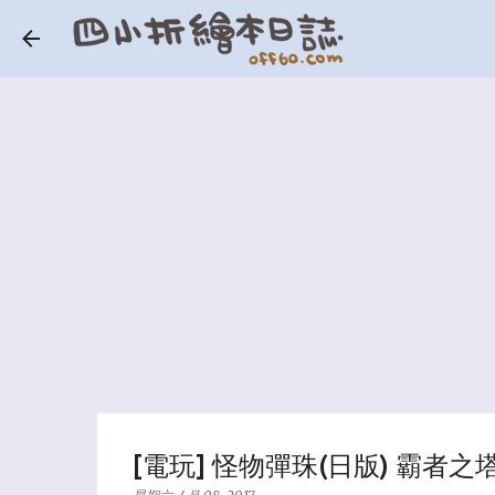
[電玩] 怪物彈珠(日版) 霸者之