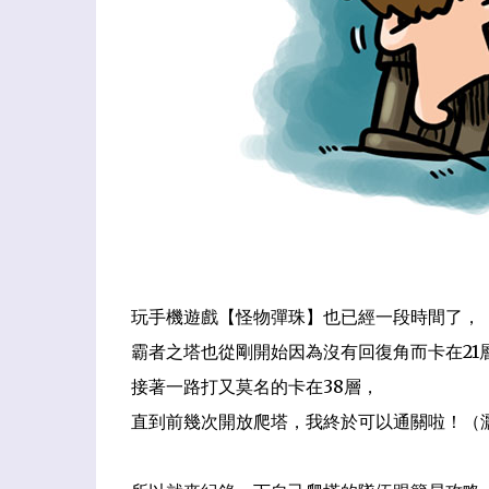
玩手機遊戲【怪物彈珠】也已經一段時間了，
霸者之塔也從剛開始因為沒有回復角而卡在21
接著一路打又莫名的卡在38層，
直到前幾次開放爬塔，我終於可以通關啦！（