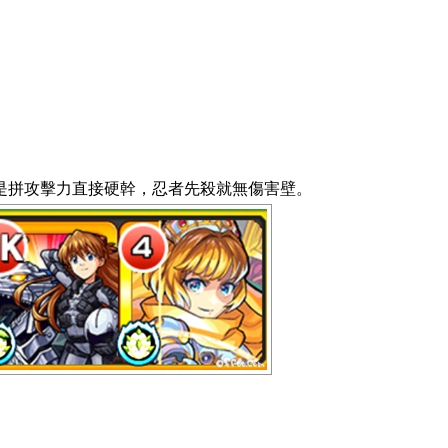
是拼攻擊力直接硬幹，忍者先殺就無傷害壁。