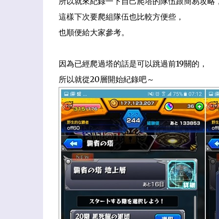
所以就來紀錄一下自己爬塔的隊伍跟簡易攻略
這樣下次要爬組隊伍也比較方便些，
也順便給大家參考。
因為已經爬過塔的話是可以跳過前19關的，
所以就從20層開始紀錄吧～