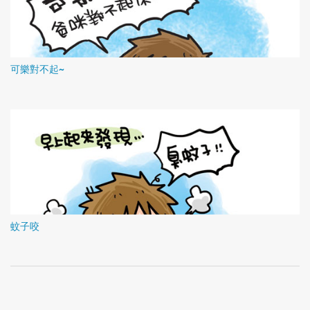
可樂對不起~
蚊子咬