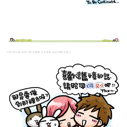
TAG:四小折 off60 365天挑戰 天天更新 blog 阿飄 外星人