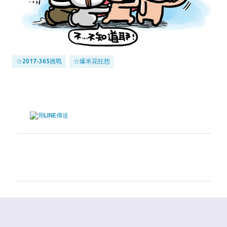
☆2017-365挑戰
☆爆米花狂想
留
言