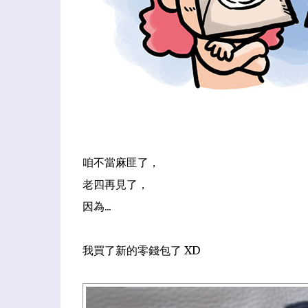
咱不當麻匪了，
老四再見了，
因為...
我買了新的零錢包了 XD