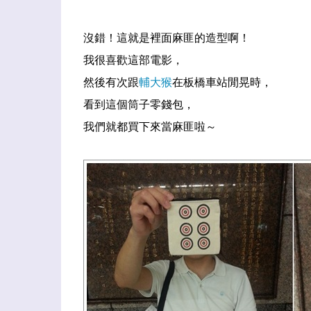
沒錯！這就是裡面麻匪的造型啊！
我很喜歡這部電影，
然後有次跟
輔大猴
在板橋車站閒晃時，
看到這個筒子零錢包，
我們就都買下來當麻匪啦～