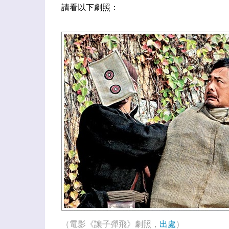
請看以下劇照：
（電影《讓子彈飛》劇照，
出處
）