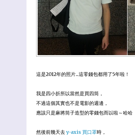
這是2012年的照片...這零錢包都用了5年啦！
我是四小折所以當然是買四筒，
不過這個其實也不是電影的週邊，
應該只是麻將筒子造型的零錢包而以啦～哈哈
然後前幾天去
y-axis 買口罩
時，