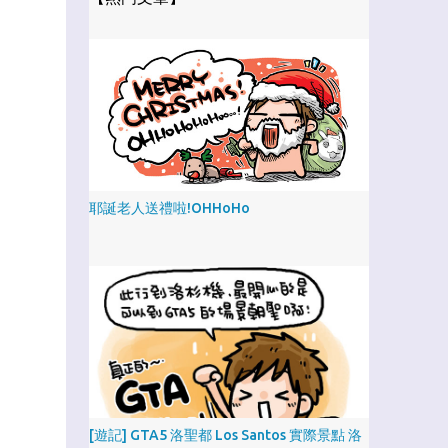
耶誕老人送禮啦!OHHoHo
[遊記] GTA5 洛聖都 Los Santos 實際景點 洛