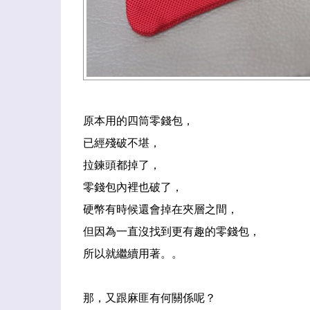
原本用的四筒零錢包，
已經殘破不堪，
拉鍊頭都掉了，
零錢包內裡也破了，
硬幣有時候還會掉在夾層之間，
但因為一直沒找到更有趣的零錢包，
所以就繼續用著。。
那，又跟麻匪有何關係呢？