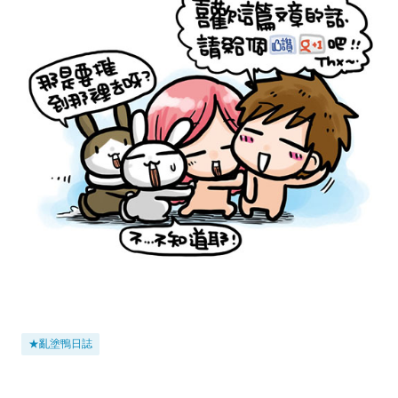
★亂塗鴨日誌