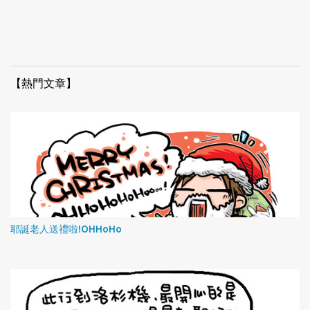
【熱門文章】
耶誕老人送禮啦!OHHoHo