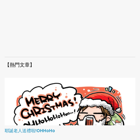
【熱門文章】
耶誕老人送禮啦!OHHoHo