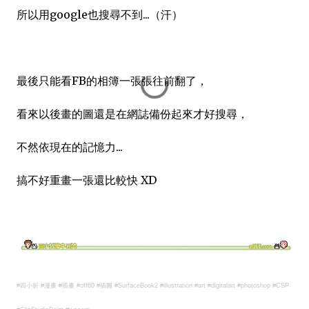
所以用google也搜尋不到...（汗）
最後只能看FB的相簿一張張往前翻了，
看來以後畫的圖還是在網誌備份起來才好搜尋，
不然依現在的記憶力...
搞不好重畫一張還比較快 XD
#四小折 #漫畫 #插畫 #off60 #插圖 #SurfaceBook2
#illustration #art #digitalart #photoshop #CSP