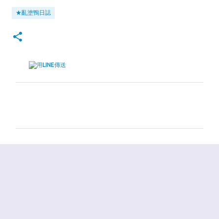
★亂塗鴨日誌
留
言