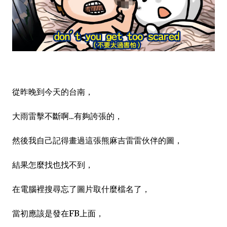
從昨晚到今天的台南，
大雨雷擊不斷啊...有夠誇張的，
然後我自己記得畫過這張熊麻吉雷雷伙伴的圖，
結果怎麼找也找不到，
在電腦裡搜尋忘了圖片取什麼檔名了，
當初應該是發在FB上面，