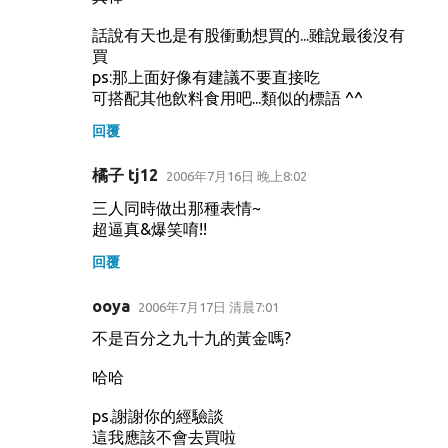
話說有天也是有股衝動想買的...雖說最後沒有
買
ps:那上面好像有建議不要直接吃
可搭配其他飲料食用吧...類似的標語 ^^
回覆
橘子 tj12
2006年7月16日 晚上8:02
三人同時做出那種表情~
超逼真&爆笑唷!!
回覆
ooya
2006年7月17日 清晨7:01
不是百分之九十九的黃金嗎?
哈哈
ps.謝謝你的經驗談
這我應該不會去買啦