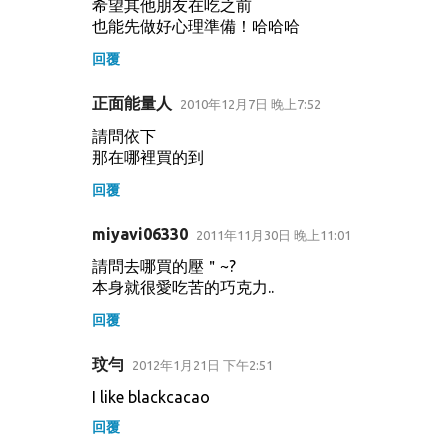
希望其他朋友在吃之前
也能先做好心理準備！哈哈哈
回覆
正面能量人
2010年12月7日 晚上7:52
請問依下
那在哪裡買的到
回覆
miyavi06330
2011年11月30日 晚上11:01
請問去哪買的壓＂~?
本身就很愛吃苦的巧克力..
回覆
玟勻
2012年1月21日 下午2:51
I like blackcacao
回覆