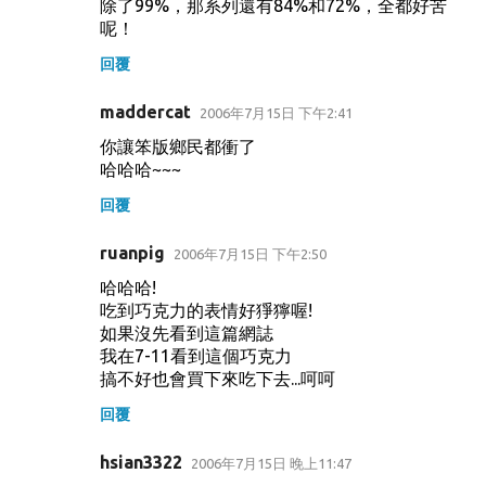
除了99%，那系列還有84%和72%，全都好苦
呢！
回覆
maddercat
2006年7月15日 下午2:41
你讓笨版鄉民都衝了
哈哈哈~~~
回覆
ruanpig
2006年7月15日 下午2:50
哈哈哈!
吃到巧克力的表情好猙獰喔!
如果沒先看到這篇網誌
我在7-11看到這個巧克力
搞不好也會買下來吃下去...呵呵
回覆
hsian3322
2006年7月15日 晚上11:47