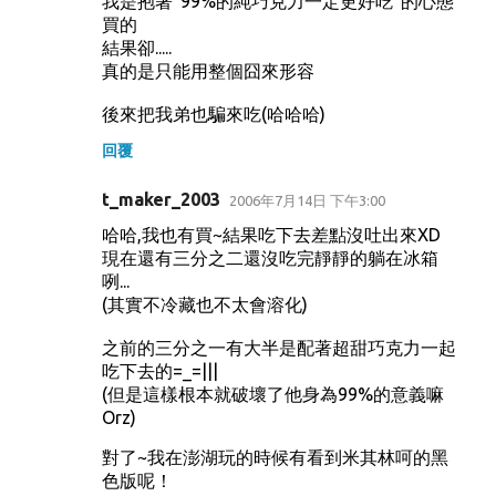
我是抱著"99%的純巧克力一定更好吃"的心態
買的
結果卻.....
真的是只能用整個囧來形容
後來把我弟也騙來吃(哈哈哈)
回覆
t_maker_2003
2006年7月14日 下午3:00
哈哈,我也有買~結果吃下去差點沒吐出來XD
現在還有三分之二還沒吃完靜靜的躺在冰箱
咧...
(其實不冷藏也不太會溶化)
之前的三分之一有大半是配著超甜巧克力一起
吃下去的=_=|||
(但是這樣根本就破壞了他身為99%的意義嘛
Orz)
對了~我在澎湖玩的時候有看到米其林呵的黑
色版呢！