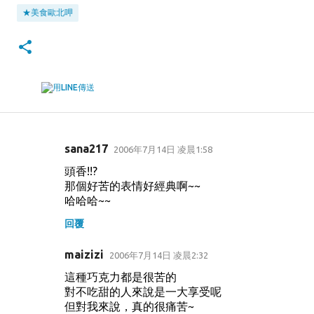
★美食歐北呷
sana217
2006年7月14日 凌晨1:58
留
頭香!!?
言
那個好苦的表情好經典啊~~
哈哈哈~~
回覆
maizizi
2006年7月14日 凌晨2:32
這種巧克力都是很苦的
對不吃甜的人來說是一大享受呢
但對我來說，真的很痛苦~