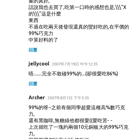
畫的真好,
話說我也去買了,吃第一口時的感想也是,\\\"X
的\\\"這是什麼
東西
不過在吃兩天後發現還真的蠻好吃的,在平價的
99%巧克力
中算好料的了
回覆
jellycool
2007年7月19日 中午12:35
唔.........完全不敢碰99%的....(卻很愛吃86%)
回覆
Archer
2007年8月1日 下午3:35
99%的呀~之前有個同學超愛這種高%數巧克
力,
還有黑咖啡,無糖綠他都很愛((愛吃苦- -
上次就吃了一塊約兩個10元銅板大的99%巧克
力,