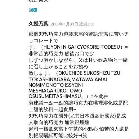
回覆
久授乃葉
2009年1月31日 凌晨2:05
那個99%巧克力包裝末尾的警語:非常に苦いチ
ョコレートで
す。（HIJYONI NIGAI CYOKORE-TODESU）=
非常苦的巧克力 然後お口で少
しずつ溶かしながら、又は甘い飲み物と一緒
に召し上がることをお勧め
致します。（OKUCHIDE SUKOSHIZUTZU
TOKASHINAGARA,MATAWA AMAI
NOMIMONOTO ISSYONI
MESHIAGARUKOTOWO
OSUSUMEITASHIMASU。）=在此由
衷建議一點一點的讓巧克力在嘴裡溶化或是配
上甜的飲料一起食用~
99%巧克力在國外(尤其日本跟歐洲國家)是成
人取向的巧克力 通常跟煙燻
起司一樣拿來當下午茶的小點心 怕苦的人還是
別輕易嚐試可能比較好~(笑