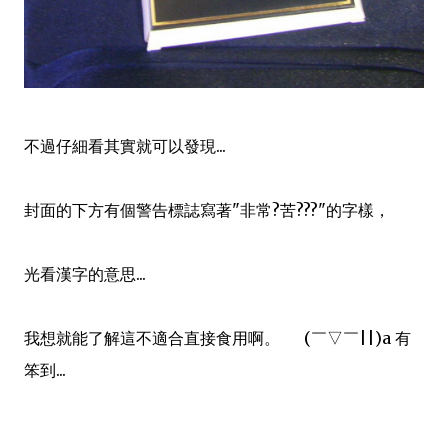
不過仔細看其實就可以發現...
封面的下方有個警告標誌寫著"非常?苦???"的字樣，
光看漢字的意思...
我想就能了解這不適合直接食用啊。 (￣▽￣||)a 有
笨到...