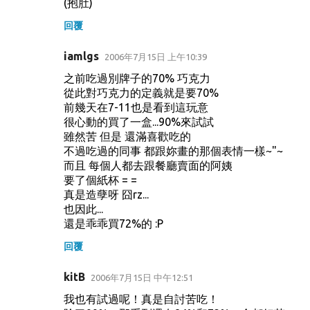
(抱肚)
回覆
iamlgs
2006年7月15日 上午10:39
之前吃過別牌子的70% 巧克力
從此對巧克力的定義就是要70%
前幾天在7-11也是看到這玩意
很心動的買了一盒...90%來試試
雖然苦 但是 還滿喜歡吃的
不過吃過的同事 都跟妳畫的那個表情一樣~"~
而且 每個人都去跟餐廳賣面的阿姨
要了個紙杯 = =
真是造孽呀 囧rz...
也因此...
還是乖乖買72%的 :P
回覆
kitB
2006年7月15日 中午12:51
我也有試過呢！真是自討苦吃！