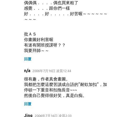
偶偶偶．．．．偶也買來粗了
感覺．．．．跟你們一樣
好．．．．好．．．．．好苦喔～～～～～～
～～～
批ＡＳ
你畫圖好利害喔
有迷有開班授課呀？？
我要拜師～～
回覆
n/a
2006年7月16日 凌晨12:44
很有趣，作者真會畫圖。
我都把怎麼這麼苦讀成台語的"耐欸加扣"，加
停頓一下重音和扣拖長音~~~
然後自己覺得很好笑，真是白痴。
回覆
Jing
2006年7月16日 凌晨2:33