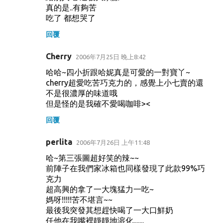
真的是..有夠苦
吃了 都想哭了
回覆
Cherry
2006年7月25日 晚上8:42
哈哈~四小折跟哈妮真是可愛的一對寶丫~
cherry超愛吃苦巧克力的，感覺上小七賣的還
不是很濃厚的味道哦
但是怪的是我確不愛喝咖啡><
回覆
perlita
2006年7月26日 上午11:48
哈~第三張圖超好笑的辣~~
前陣子在我們家冰箱也同樣發現了此款99%巧
克力
超高興的拿了一大塊猛力一吃~
媽呀!!!!!苦不堪言~~
最後我突發其想趕快喝了一大口鮮奶
任他在我嘴裡靜靜地溶化.......