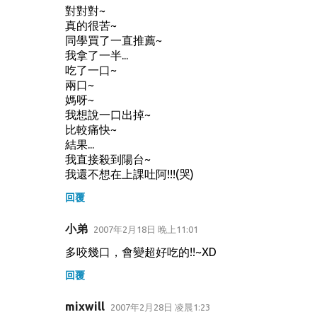
對對對~
真的很苦~
同學買了一直推薦~
我拿了一半...
吃了一口~
兩口~
媽呀~
我想說一口出掉~
比較痛快~
結果...
我直接殺到陽台~
我還不想在上課吐阿!!!(哭)
回覆
小弟
2007年2月18日 晚上11:01
多咬幾口，會變超好吃的!!~XD
回覆
mixwill
2007年2月28日 凌晨1:23