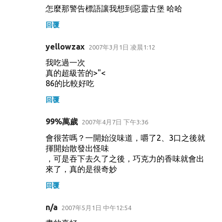
怎麼那警告標語讓我想到惡靈古堡 哈哈
回覆
yellowzax
2007年3月1日 凌晨1:12
我吃過一次
真的超級苦的>"<
86的比較好吃
回覆
99%萬歲
2007年4月7日 下午3:36
會很苦嗎？一開始沒味道，嚼了2、3口之後就
揮開始散發出怪味
，可是吞下去久了之後，巧克力的香味就會出
來了，真的是很奇妙
回覆
n/a
2007年5月1日 中午12:54