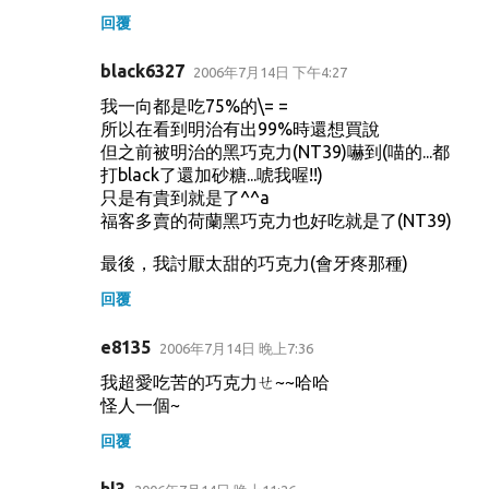
回覆
black6327
2006年7月14日 下午4:27
我一向都是吃75%的\= =
所以在看到明治有出99%時還想買說
但之前被明治的黑巧克力(NT39)嚇到(喵的...都
打black了還加砂糖...唬我喔!!)
只是有貴到就是了^^a
福客多賣的荷蘭黑巧克力也好吃就是了(NT39)
最後，我討厭太甜的巧克力(會牙疼那種)
回覆
e8135
2006年7月14日 晚上7:36
我超愛吃苦的巧克力ㄝ~~哈哈
怪人一個~
回覆