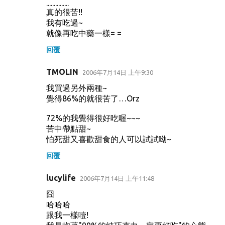
...............
真的很苦!!
我有吃過~
就像再吃中藥一樣= =
回覆
TMOLIN
2006年7月14日 上午9:30
我買過另外兩種~
覺得86%的就很苦了…Orz
72%的我覺得很好吃喔~~~
苦中帶點甜~
怕死甜又喜歡甜食的人可以試試呦~
回覆
lucylife
2006年7月14日 上午11:48
囧
哈哈哈
跟我一樣噎!