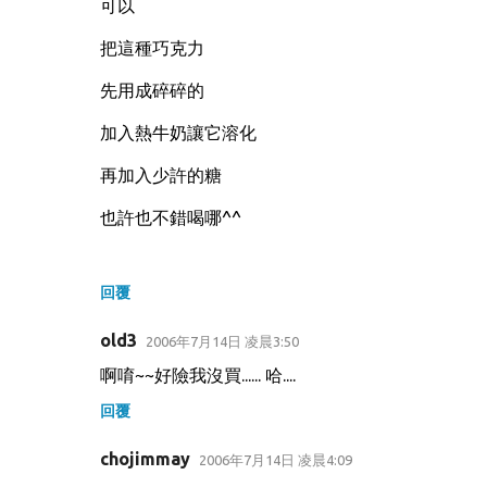
可以
把這種巧克力
先用成碎碎的
加入熱牛奶讓它溶化
再加入少許的糖
也許也不錯喝哪^^
回覆
old3
2006年7月14日 凌晨3:50
啊唷~~好險我沒買...... 哈....
回覆
chojimmay
2006年7月14日 凌晨4:09