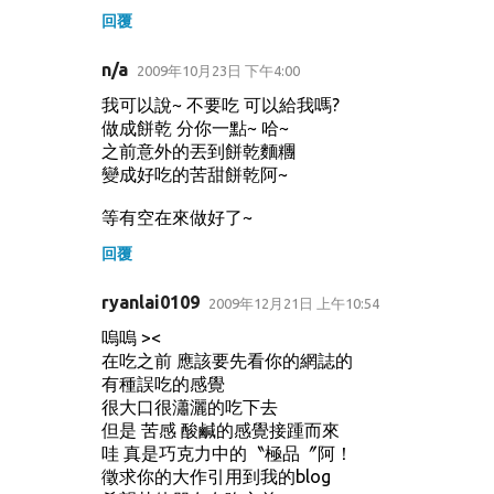
回覆
n/a
2009年10月23日 下午4:00
我可以說~ 不要吃 可以給我嗎?
做成餅乾 分你一點~ 哈~
之前意外的丟到餅乾麵糰
變成好吃的苦甜餅乾阿~
等有空在來做好了~
回覆
ryanlai0109
2009年12月21日 上午10:54
嗚嗚 ><
在吃之前 應該要先看你的網誌的
有種誤吃的感覺
很大口很瀟灑的吃下去
但是 苦感 酸鹹的感覺接踵而來
哇 真是巧克力中的〝極品〞阿！
徵求你的大作引用到我的blog