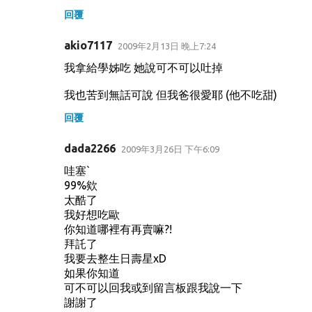
回覆
akio7117
2009年2月13日 晚上7:24
我拿給學姊吃 她說可不可以吐掉
我也苦到無話可說 但我爸很愛耶 (他不吃甜)
回覆
dada2266
2009年3月26日 下午6:09
哇塞`
99%欸
太酷了
我好想吃歐
你知道哪裡有再賣嘛?!
拜託了
我要去整生日壽星xD
如果你知道
可不可以回我或到留言板跟我說一下
謝謝了