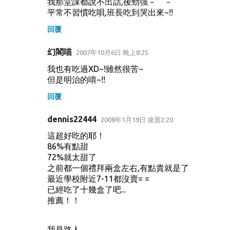
我那堂課都說不出話,後勁強－ －
平常不習慣吃唄,班長吃到哭出來~!!
回覆
幻閣喵
2007年10月6日 晚上8:25
我也有吃過XD~!雖然很苦~
但是明治的唷~!!
回覆
dennis22444
2008年1月19日 凌晨2:20
這超好吃的耶！
86%有點甜
72%就太甜了
之前都一個禮拜兩盒左右,有點貴就是了
最近學校附近7-11都沒賣= =
已經吃了十幾盒了吧...
推薦！！
我是路人