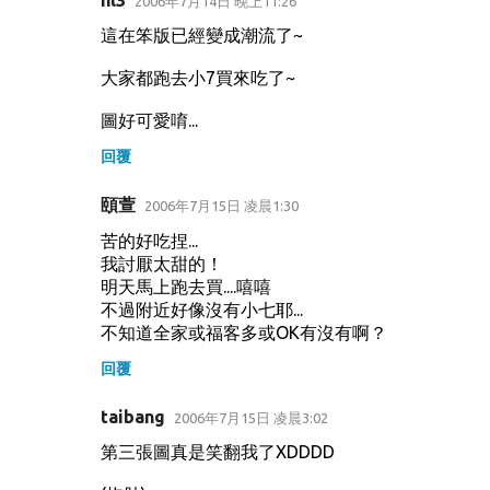
hl3
2006年7月14日 晚上11:26
這在笨版已經變成潮流了~
大家都跑去小7買來吃了~
圖好可愛唷...
回覆
頤萱
2006年7月15日 凌晨1:30
苦的好吃捏...
我討厭太甜的！
明天馬上跑去買....嘻嘻
不過附近好像沒有小七耶...
不知道全家或福客多或OK有沒有啊？
回覆
taibang
2006年7月15日 凌晨3:02
第三張圖真是笑翻我了XDDDD