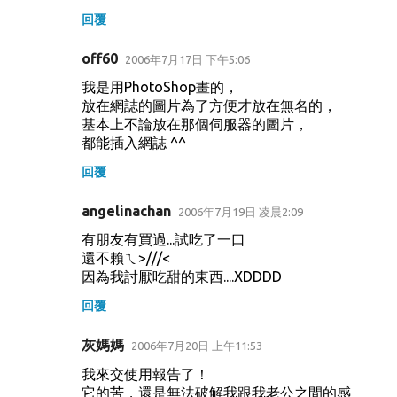
回覆
off60
2006年7月17日 下午5:06
我是用PhotoShop畫的，
放在網誌的圖片為了方便才放在無名的，
基本上不論放在那個伺服器的圖片，
都能插入網誌 ^^
回覆
angelinachan
2006年7月19日 凌晨2:09
有朋友有買過...試吃了一口
還不賴ㄟ>///<
因為我討厭吃甜的東西....XDDDD
回覆
灰媽媽
2006年7月20日 上午11:53
我來交使用報告了！
它的苦，還是無法破解我跟我老公之間的感