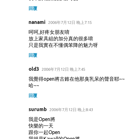
回覆
nanami
2006年7月12日 晚上7:15
呵呵,好疼女朋友唷
放上家具組的加分真的很多唷
只是我實在不懂偶笨降的魅力呀
回覆
old3
2006年7月12日 晚上7:45
我覺得open將古錐在他那臭乳呆的聲音耶~~
哈~~
回覆
surumb
2006年7月12日 晚上8:43
我是Open將
快樂的一天
跟你一起Open
我就是Kawall的Open將