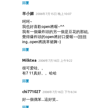
回覆
羊小媚
2006年7月15日 晚上10:07
呵呵~
我也好喜歡open將喔~^^
我有一個爆炸頭的另一個是豆花的那組,
覺得爆炸頭的open將好口愛喔~~(扭扭
ing...open將跳草裙舞~)
回覆
Milktea
2006年7月16日 上午9:22
很可爱哇。。
有7 11真好。。哈哈
回覆
chi771027
2006年7月16日 下午6:34
好一個偶笨....這好笑...
回覆