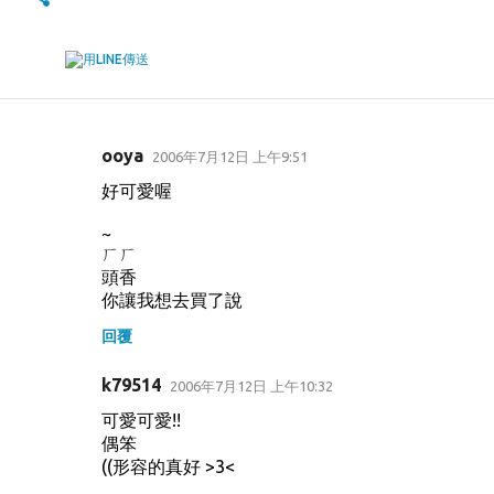
ooya
2006年7月12日 上午9:51
留
好可愛喔
言
~
ㄏㄏ
頭香
你讓我想去買了說
回覆
k79514
2006年7月12日 上午10:32
可愛可愛!!
偶笨
((形容的真好 >3<