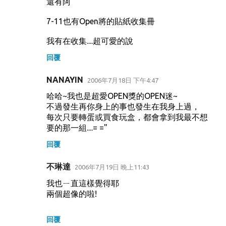
還有阿
7-11也有Open將的貼紙收集冊
我有在收集....超可愛的說
回覆
NANAYIN
2006年7月18日 下午4:47
哈哈~我也是超愛OPEN獎的OPEN迷~
不過發生再你身上的事也發生在我身上過，
每次只要轉蛋或買食玩盒，都會拿到我最不想
要的那一組....= ="
回覆
不琳達
2006年7月19日 晚上11:43
我也ㄧ直這樣覺得耶
兩個超像的啦!
回覆