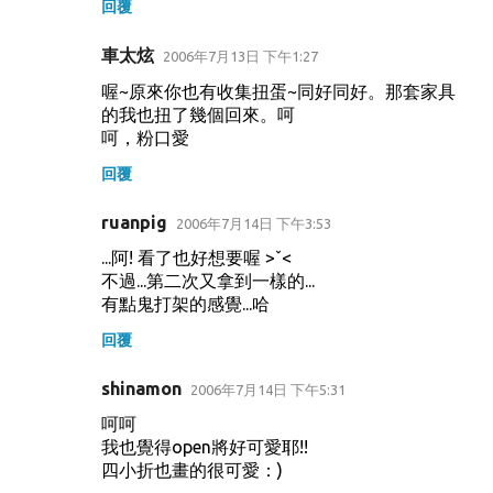
回覆
車太炫
2006年7月13日 下午1:27
喔~原來你也有收集扭蛋~同好同好。那套家具
的我也扭了幾個回來。呵
呵，粉口愛
回覆
ruanpig
2006年7月14日 下午3:53
...阿! 看了也好想要喔 >ˇ<
不過...第二次又拿到一樣的...
有點鬼打架的感覺...哈
回覆
shinamon
2006年7月14日 下午5:31
呵呵
我也覺得open將好可愛耶!!
四小折也畫的很可愛：)