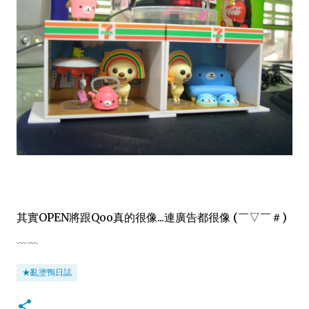
其實OPEN將跟Qoo真的很像...連廣告都很像 (￣▽￣＃)
﹏﹏
★亂塗鴨日誌