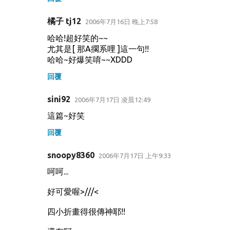
橘子 tj12
2006年7月16日 晚上7:58
哈哈!超好笑的~~
尤其是[ 那A擱系哩 ]這一句!!
哈哈~好爆笑唷~~XDDD
回覆
sini92
2006年7月17日 凌晨12:49
這篇~好笑
回覆
snoopy8360
2006年7月17日 上午9:33
呵呵...
好可愛喔>///<
四小折畫得很傳神耶!!