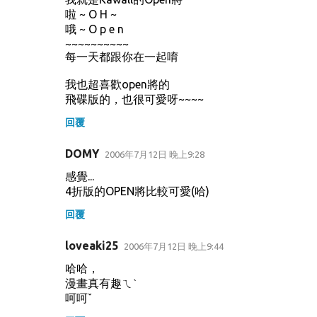
啦 ~ O H ~
哦 ~ O p e n
~~~~~~~~~~
每一天都跟你在一起唷
我也超喜歡open將的
飛碟版的，也很可愛呀~~~~
回覆
DOMY
2006年7月12日 晚上9:28
感覺...
4折版的OPEN將比較可愛(哈)
回覆
loveaki25
2006年7月12日 晚上9:44
哈哈，
漫畫真有趣ㄟˋ
呵呵ˇ