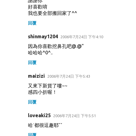
謝謝你
好喜歡唷
我也要全部搬回家了^^
回覆
shinmay1204
2006年7月24日 下午4:10
因為你喜歡挖鼻孔吧@.@"
哈哈哈^0^..
回覆
maizizi
2006年7月24日 下午5:43
又來下新貨了嘍~~
感四小折喔！
回覆
loveaki25
2006年7月24日 下午5:51
哈ˋ都很逗趣耶ˇˇ
回覆