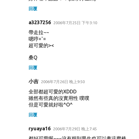
回覆
a3237256
2006年7月25日 下午3:10
帶走拉~~
嗯哼=ˇ=
超可愛的><
桑Q
回覆
小吉
2006年7月26日 晚上9:50
全部都超可愛的XDDD
雖然有些真的沒實用性 噗噗
但是可愛就好啦^O^
回覆
ryuaya16
2006年7月29日 晚上7:45
都好可愛喔~~~沒有想到男生也可以畫這麼棒