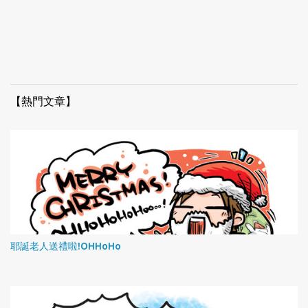
【熱門文章】
耶誕老人送禮啦!OHHoHo