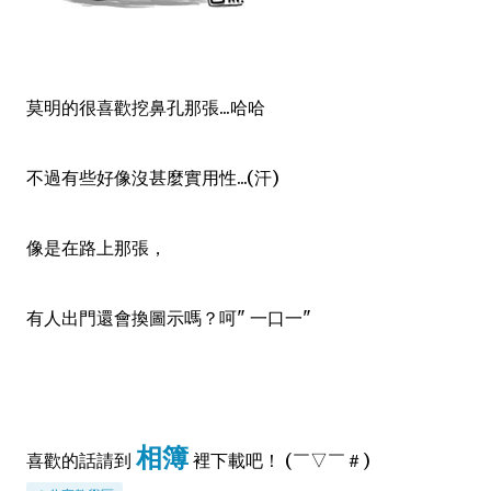
莫明的很喜歡挖鼻孔那張...哈哈
不過有些好像沒甚麼實用性...(汗)
像是在路上那張，
有人出門還會換圖示嗎？呵" 一口一"
相簿
喜歡的話請到
裡下載吧！ (￣▽￣＃)