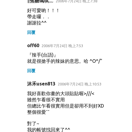
∥焦糖瑪琪﹏
2006年7月24日 晚上7:38
好可愛喲！！！
帶走囉．．
謝謝拉^^
回覆
off60
2006年7月24日 晚上7:53
『辣手(台語)』
就是很搶手的辣妹的意思。哈 ^O^/"
回覆
沐禾usen813
2006年7月24日 晚上10:53
我好喜歡你畫的大頭貼貼喔>///<
雖然乍看很不實用
但總比乍看很實用但是卻用不到好XD
整個很愛ˇˇ
對了~
我的帳號找回來了^^