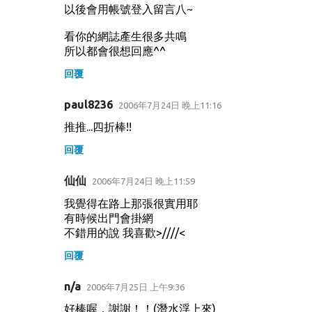
以後會用帳號登入留言八~
看你的網誌產生很多共鳴
所以都會很想回應^^
回覆
paul8236
2006年7月24日 晚上11:16
推推...四折棒!!
回覆
仙仙
2006年7月24日 晚上11:59
我覺得在路上那張很實用耶
有時候出門會掛網
不錯用的說 我喜歡>////<
回覆
n/a
2006年7月25日 上午9:36
好棒喔，謝謝！！(潛水浮上來)