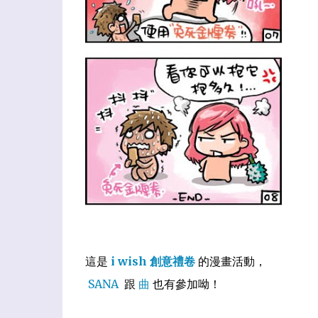
這是
i wish 創意禮卷
的漫畫活動，
SANA
跟
曲
也有參加呦！