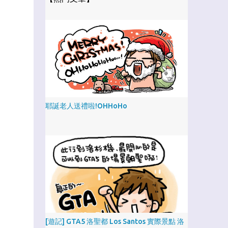
耶誕老人送禮啦!OHHoHo
[遊記] GTA5 洛聖都 Los Santos 實際景點 洛