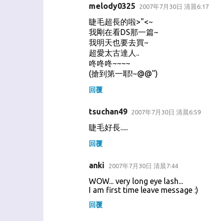
melody0325
2007年7月30日 清晨6:17
留
睫毛超長的啦>"<~
言
我剛在看DS那一篇~
我明天也要去買~
超愛太古達人..
咚咚咚~~~~
(搶到第一耶!~@@")
回覆
tsuchan49
2007年7月30日 清晨6:59
睫毛好長.....
回覆
anki
2007年7月30日 清晨7:44
WOW... very long eye lash...
I am first time leave message :)
回覆