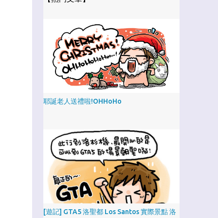
耶誕老人送禮啦!OHHoHo
[遊記] GTA5 洛聖都 Los Santos 實際景點 洛