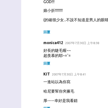
GOD!!!
娘小折!!!!!!!!
(的確很少女...不說不知道是男人的眼睛近
回覆
monica412
2007年7月30日 上午8:38
好長的睫毛喔~~
超羨慕的耶~=ˇ=
回覆
KIT
2007年7月30日 上午8:41
一進站以為你寫
哈尼要幫你夾腋毛
厚-----幸好是我看錯