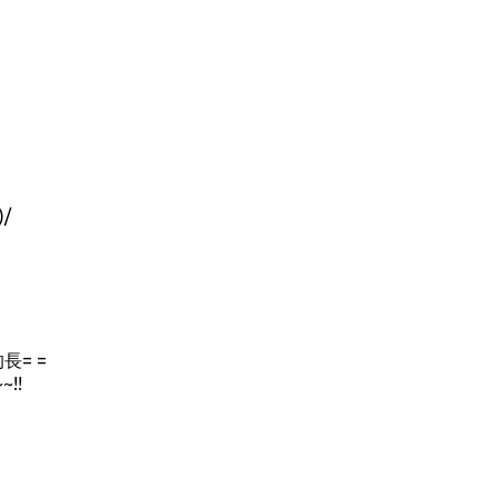
/
= =
~!!