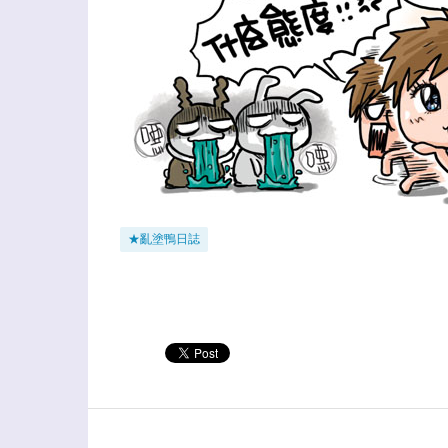
★亂塗鴨日誌