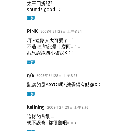
太王四折記?
sounds good :D
回覆
PiNK
2008年2月28日 上午8:24
呵 ~這路人太可愛了 ˙ ˇ ˙
不過..四神記是什麼阿= ˇ =
我只認識四小哲說XDD
回覆
n/a
2008年2月28日 上午8:29
亂講的是YAYOI嗎? 總覺得有點像XD
回覆
kaiining
2008年2月28日 上午8:36
這樣的背景....
想不誤會...都很難吧= =a