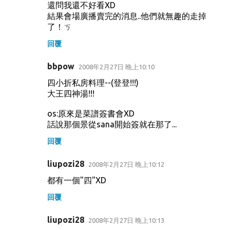
還問我還不好看XD
結果會場廣播賣完的消息..他們就無趣的走掉
了！ㄎ
回覆
bbpow
2008年2月27日 晚上10:10
四小折私房料理--(登登!!!)
大王四神湯!!!
os:原來是菜譜簽書會XD
話說那個景從sana開始簽就在那了...
回覆
liupozi28
2008年2月27日 晚上10:12
都有一個"四"XD
回覆
liupozi28
2008年2月27日 晚上10:13