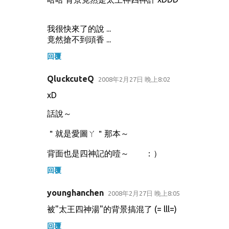
我很快來了的說 ...
竟然搶不到頭香 ...
回覆
QluckcuteQ
2008年2月27日 晚上8:02
xD
話說～
＂就是愛圖ㄚ＂那本～
背面也是四神記的噎～ ：）
回覆
younghanchen
2008年2月27日 晚上8:05
被"太王四神湯"的背景搞混了 (= lll=)
回覆