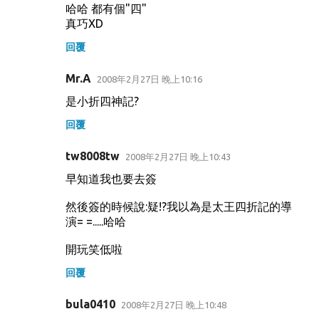
哈哈 都有個"四"
真巧XD
回覆
Mr.A
2008年2月27日 晚上10:16
是小折四神記?
回覆
tw8008tw
2008年2月27日 晚上10:43
早知道我也要去簽
然後簽的時候說:疑!?我以為是太王四折記的導
演= =.....哈哈
開玩笑低啦
回覆
bula0410
2008年2月27日 晚上10:48