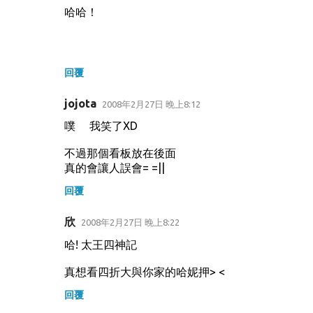
哈哈！
回覆
jojota
2008年2月27日 晚上8:12
噗 我笑了XD
不過那個看板放在後面
真的會讓人誤會= =||
回覆
欣
2008年2月27日 晚上8:22
哈! 太王四神記
真想看四折大與你家的哈妮押> <
回覆