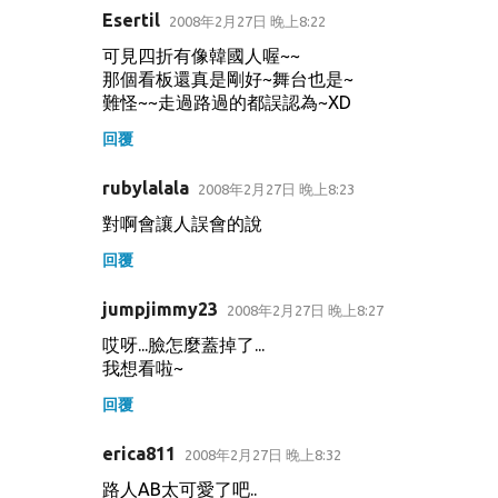
Esertil
2008年2月27日 晚上8:22
可見四折有像韓國人喔~~
那個看板還真是剛好~舞台也是~
難怪~~走過路過的都誤認為~XD
回覆
rubylalala
2008年2月27日 晚上8:23
對啊會讓人誤會的說
回覆
jumpjimmy23
2008年2月27日 晚上8:27
哎呀...臉怎麼蓋掉了...
我想看啦~
回覆
erica811
2008年2月27日 晚上8:32
路人AB太可愛了吧..