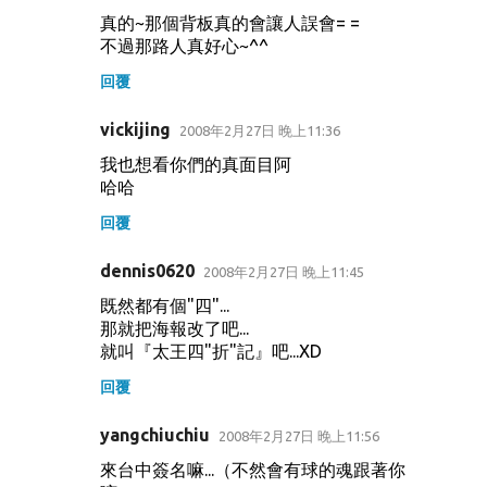
真的~那個背板真的會讓人誤會= =
不過那路人真好心~^^
回覆
vickijing
2008年2月27日 晚上11:36
我也想看你們的真面目阿
哈哈
回覆
dennis0620
2008年2月27日 晚上11:45
既然都有個"四"...
那就把海報改了吧...
就叫『太王四"折"記』吧...XD
回覆
yangchiuchiu
2008年2月27日 晚上11:56
來台中簽名嘛...（不然會有球的魂跟著你