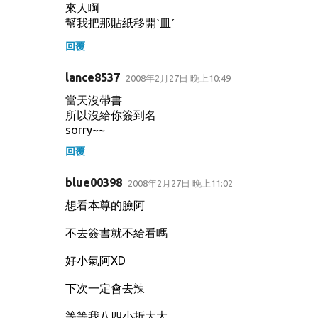
來人啊
幫我把那貼紙移開ˋ皿ˊ
回覆
lance8537
2008年2月27日 晚上10:49
當天沒帶書
所以沒給你簽到名
sorry~~
回覆
blue00398
2008年2月27日 晚上11:02
想看本尊的臉阿
不去簽書就不給看嗎
好小氣阿XD
下次一定會去辣
等等我八四小折大大