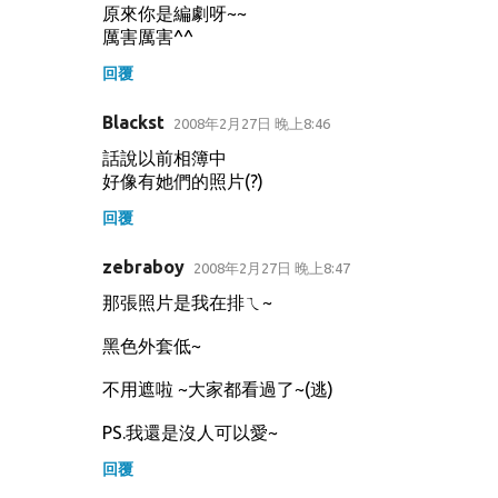
原來你是編劇呀~~
厲害厲害^^
回覆
Blackst
2008年2月27日 晚上8:46
話說以前相簿中
好像有她們的照片(?)
回覆
zebraboy
2008年2月27日 晚上8:47
那張照片是我在排ㄟ~
黑色外套低~
不用遮啦 ~大家都看過了~(逃)
PS.我還是沒人可以愛~
回覆