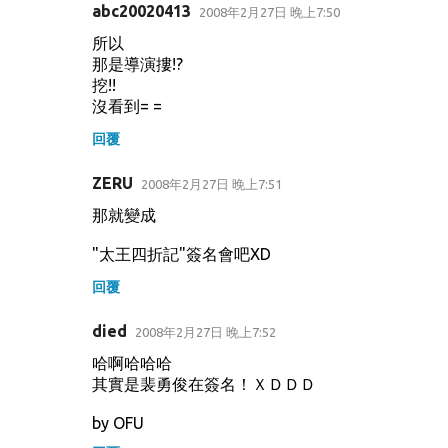
abc20020413
2008年2月27日 晚上7:50
所以
那是導演摟!?
挖!!
沒看到= =
回覆
ZERU
2008年2月27日 晚上7:51
那就變成
"太王四折記"簽名會吧XD
回覆
died
2008年2月27日 晚上7:52
哈啊哈哈哈
其實是裴勇俊在簽名！ＸＤＤＤ
by OFU