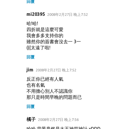
回覆
mi20395
2008年2月27日 晚上7:52
哈!哈!
四折就是這麼可愛
我會多多支持你的
雖然你的簽書會沒去一 3一
(((太遠了啦!
回覆
jim
2008年2月27日 晚上7:52
反正你已經有人氣
也有名氣
不用擔心別人不認識你
那只是時間早晚的問題而已
回覆
橘子
2008年2月27日 晚上7:56
哈哈 背景竟然是太王神四神計 xDDD