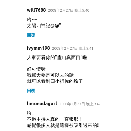
will7688
2008年2月27日 晚上9:40
哈~~
太陽四神記@@"
回覆
ivymm198
2008年2月27日 晚上9:41
人家要看你的"廬山真面目"啦
好可惜呀
我那天要是可以去的話
就可以看到四小折你的臉了
回覆
limonadagurl
2008年2月27日 晚上9:42
哈...
不過主持人真的一直報耶!!
感覺很多人就是這樣被吸引過來的!!