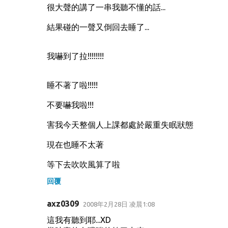
很大聲的講了一串我聽不懂的話...
結果碰的一聲又倒回去睡了...
我嚇到了拉!!!!!!!!
睡不著了啦!!!!!
不要嚇我啦!!!
害我今天整個人上課都處於嚴重失眠狀態
現在也睡不太著
等下去吹吹風算了啦
回覆
axz0309
2008年2月28日 凌晨1:08
這我有聽到耶...XD