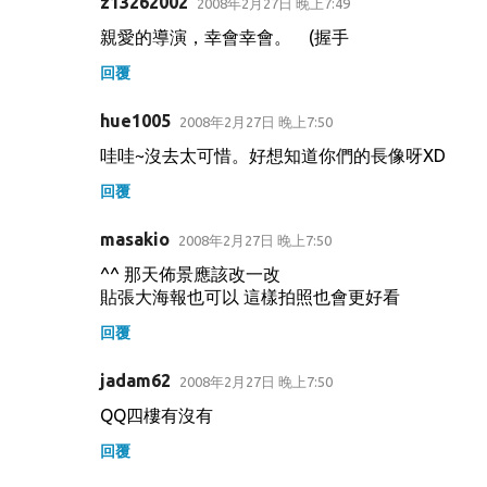
z13262002
2008年2月27日 晚上7:49
親愛的導演，幸會幸會。 (握手
回覆
hue1005
2008年2月27日 晚上7:50
哇哇~沒去太可惜。好想知道你們的長像呀XD
回覆
masakio
2008年2月27日 晚上7:50
^^ 那天佈景應該改一改
貼張大海報也可以 這樣拍照也會更好看
回覆
jadam62
2008年2月27日 晚上7:50
QQ四樓有沒有
回覆