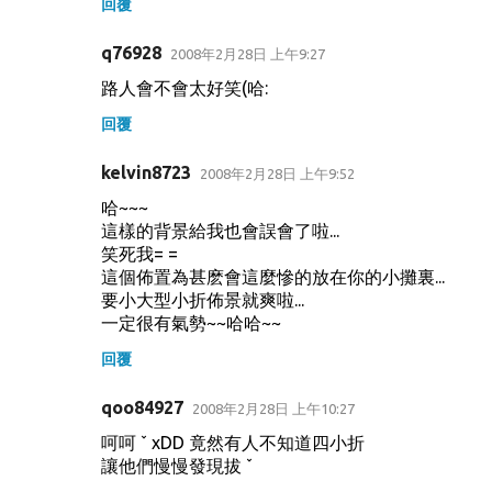
回覆
q76928
2008年2月28日 上午9:27
路人會不會太好笑(哈:
回覆
kelvin8723
2008年2月28日 上午9:52
哈~~~
這樣的背景給我也會誤會了啦...
笑死我= =
這個佈置為甚麽會這麼慘的放在你的小攤裏...
要小大型小折佈景就爽啦...
一定很有氣勢~~哈哈~~
回覆
qoo84927
2008年2月28日 上午10:27
呵呵 ˇ xDD 竟然有人不知道四小折
讓他們慢慢發現拔 ˇ