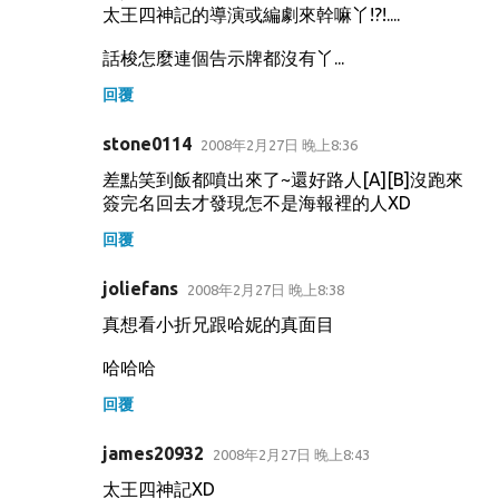
太王四神記的導演或編劇來幹嘛丫!?!....
話梭怎麼連個告示牌都沒有丫...
回覆
stone0114
2008年2月27日 晚上8:36
差點笑到飯都噴出來了~還好路人[A][B]沒跑來
簽完名回去才發現怎不是海報裡的人XD
回覆
joliefans
2008年2月27日 晚上8:38
真想看小折兄跟哈妮的真面目
哈哈哈
回覆
james20932
2008年2月27日 晚上8:43
太王四神記XD