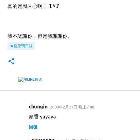
真的是就甘心啊！ T^T
我不認識你，但是我謝謝你。
★亂塗鴨日誌
chungin
2008年2月27日 晚上7:48
留
頭香 yayaya
言
回覆