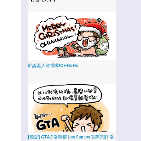
耶誕老人送禮啦!OHHoHo
[遊記] GTA5 洛聖都 Los Santos 實際景點 洛