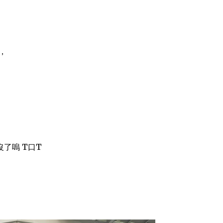
牛，
了嗚 T口T