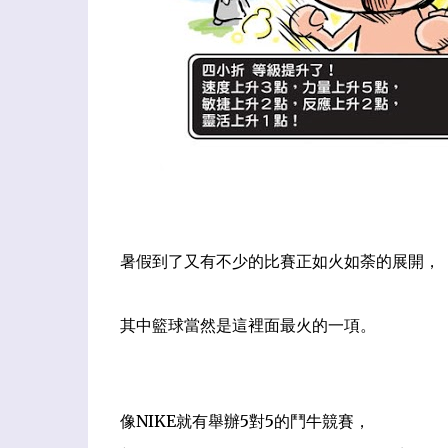
暑假到了又有不少的比賽正如火如荼的展開，
其中籃球當然是這裡面最火的一項。
像NIKE就有舉辦5對5的鬥牛競賽，