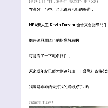
(是3對3才叫鬥牛，還是打半場就算鬥牛啊？ XD )
在高雄、台中、台北都有活動的舉辦，
NBA新人王 Kevin Durant 也會來台指導鬥
擔任總冠軍隊伍的指導教練啊！
可是看了一下報名條件，
原來我年紀已經大到連熱血一下參戰的資格都沒
我還是乖乖的去打我的網球好了...哈
熱血的籃球比賽！