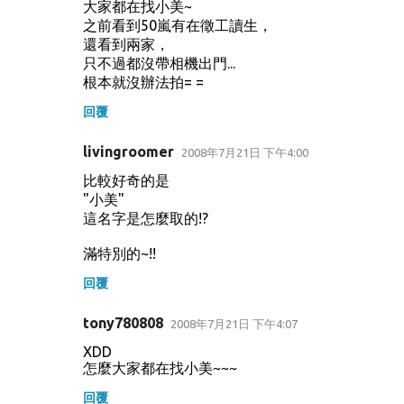
大家都在找小美~
之前看到50嵐有在徵工讀生，
還看到兩家，
只不過都沒帶相機出門...
根本就沒辦法拍= =
回覆
livingroomer
2008年7月21日 下午4:00
比較好奇的是
"小美"
這名字是怎麼取的!?
滿特別的~!!
回覆
tony780808
2008年7月21日 下午4:07
XDD
怎麼大家都在找小美~~~
回覆