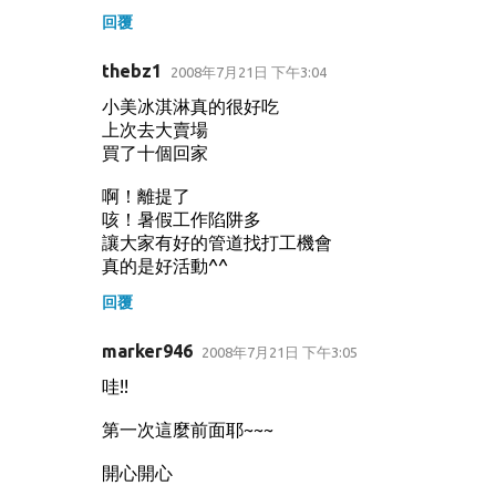
回覆
thebz1
2008年7月21日 下午3:04
小美冰淇淋真的很好吃
上次去大賣場
買了十個回家
啊！離提了
咳！暑假工作陷阱多
讓大家有好的管道找打工機會
真的是好活動^^
回覆
marker946
2008年7月21日 下午3:05
哇!!
第一次這麼前面耶~~~
開心開心