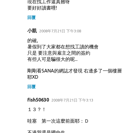
現在找工作還真難呀
要好好讀書哩!
回覆
小凱
2008年7月21日 下午3:08
的確,
暑假到了大家都在想找工讀的機會
只是 要注意與雇主之間的簽約
有些人可是騙很大的呢...
剛剛看SANA的網誌才發現 右邊多了一個樓層
耶XD
回覆
fish50630
2008年7月21日 下午3:13
１３？！
哇塞 第一次這麼前面耶：Ｄ
不過我還是國中生