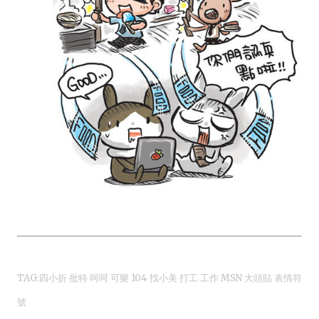
TAG:四小折 批特 呵呵 可樂 104 找小美 打工 工作 MSN 大頭貼 表情符
號