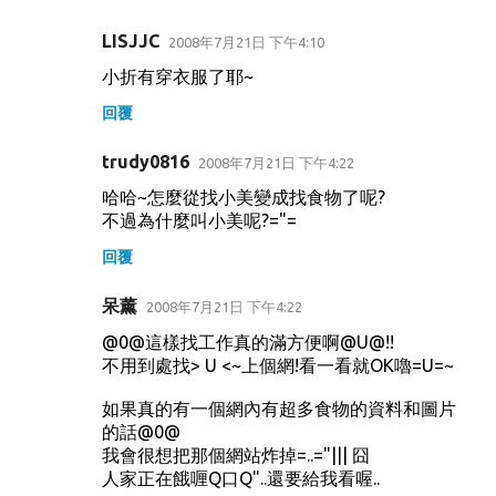
LISJJC
2008年7月21日 下午4:10
小折有穿衣服了耶~
回覆
trudy0816
2008年7月21日 下午4:22
哈哈~怎麼從找小美變成找食物了呢?
不過為什麼叫小美呢?="=
回覆
呆薰
2008年7月21日 下午4:22
@0@這樣找工作真的滿方便啊@U@!!
不用到處找> U <~上個網!看一看就OK嚕=U=~
如果真的有一個網內有超多食物的資料和圖片
的話@0@
我會很想把那個網站炸掉=..="||| 囧
人家正在餓喱Q口Q"..還要給我看喔..