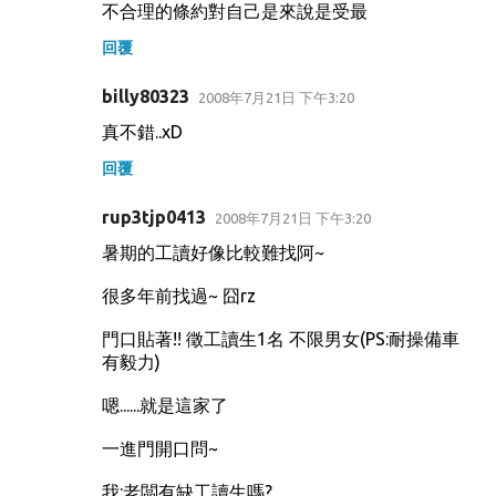
不合理的條約對自己是來說是受最
回覆
billy80323
2008年7月21日 下午3:20
真不錯..xD
回覆
rup3tjp0413
2008年7月21日 下午3:20
暑期的工讀好像比較難找阿~
很多年前找過~ 囧rz
門口貼著!! 徵工讀生1名 不限男女(PS:耐操備車
有毅力)
嗯......就是這家了
一進門開口問~
我:老闆有缺工讀生嗎?