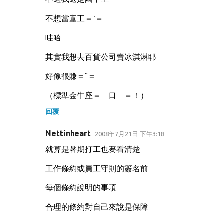
不想當童工＝ˋ＝
哇哈
其實我想去百貨公司賣冰淇淋耶
好像很賺＝ˇ＝
（標準金牛座＝ 口 ＝！）
回覆
Nettinheart
2008年7月21日 下午3:18
就算是暑期打工也要看清楚
工作條約或員工守則的簽名前
每個條約說明的事項
合理的條約對自己來說是保障