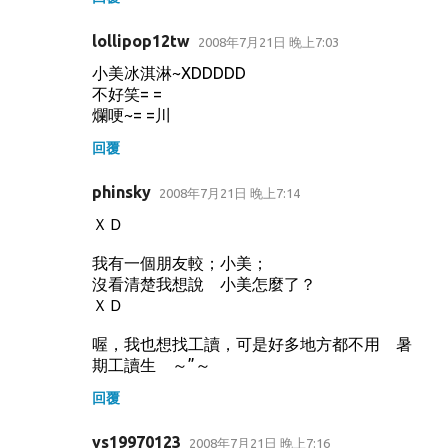
lollipop12tw
2008年7月21日 晚上7:03
小美冰淇淋~XDDDDD
不好笑= =
爛哽~= =川
回覆
phinsky
2008年7月21日 晚上7:14
ＸＤ
我有一個朋友較；小美；
沒看清楚我想說 小美怎麼了？
ＸＤ
喔，我也想找工讀，可是好多地方都不用 暑
期工讀生 ～”～
回覆
ys19970123
2008年7月21日 晚上7:16