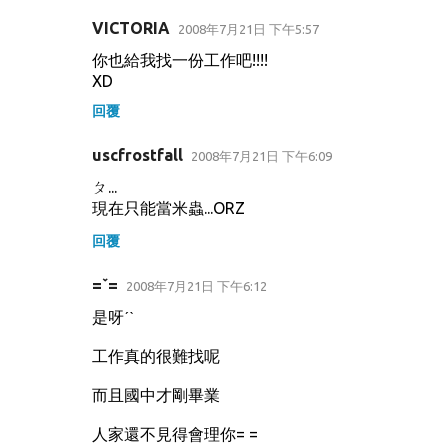
VICTORIA
2008年7月21日 下午5:57
你也給我找一份工作吧!!!!
XD
回覆
uscfrostfall
2008年7月21日 下午6:09
ㄆ...
現在只能當米蟲...ORZ
回覆
=ˇ=
2008年7月21日 下午6:12
是呀ˊˋ
工作真的很難找呢
而且國中才剛畢業
人家還不見得會理你= =