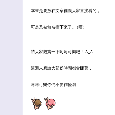
本來是要放在文章裡讓大家直接看的，
可是又被無名擋下來了...（嘆）
請大家觀賞一下呵呵可樂吧！ ^_^
這週末應該大部份時間都會開著，
呵呵可樂你們不要作怪啊！