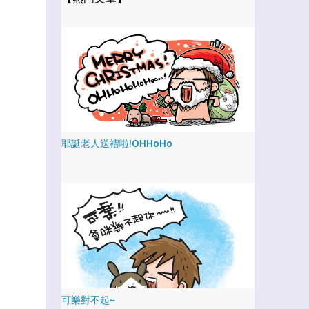
耶誕老人送禮啦!OHHoHo
可樂對不起~