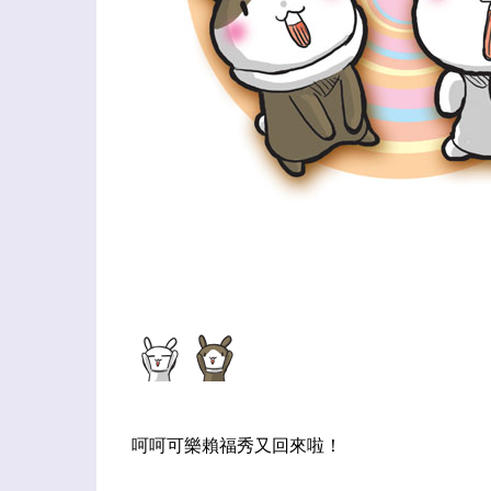
呵呵可樂賴福秀又回來啦！