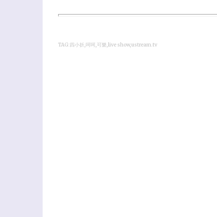
TAG:四小折,呵呵,可樂,live show,
ustream.tv