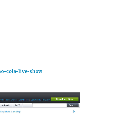
ho-cola-live-show
）