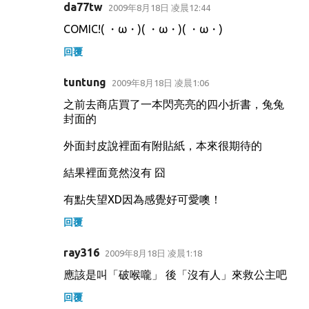
da77tw
2009年8月18日 凌晨12:44
COMIC!( ・ω・)( ・ω・)( ・ω・)
回覆
tuntung
2009年8月18日 凌晨1:06
之前去商店買了一本閃亮亮的四小折書，兔兔
封面的
外面封皮說裡面有附貼紙，本來很期待的
結果裡面竟然沒有 囧
有點失望XD因為感覺好可愛噢！
回覆
ray316
2009年8月18日 凌晨1:18
應該是叫「破喉嚨」 後「沒有人」來救公主吧
回覆