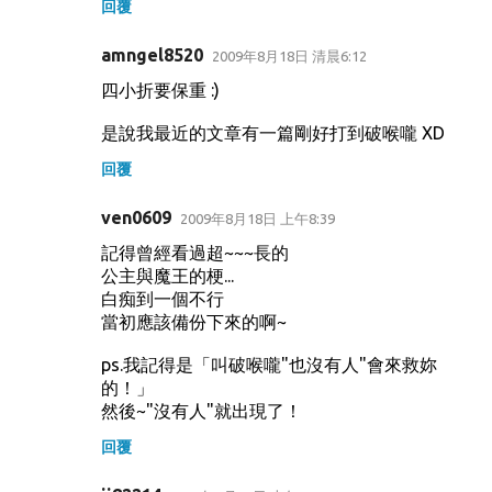
回覆
amngel8520
2009年8月18日 清晨6:12
四小折要保重 :)
是說我最近的文章有一篇剛好打到破喉嚨 XD
回覆
ven0609
2009年8月18日 上午8:39
記得曾經看過超~~~長的
公主與魔王的梗...
白痴到一個不行
當初應該備份下來的啊~
ps.我記得是「叫破喉嚨"也沒有人"會來救妳
的！」
然後~"沒有人"就出現了！
回覆