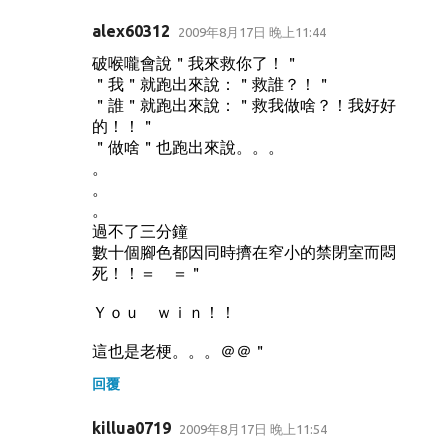
alex60312
2009年8月17日 晚上11:44
破喉嚨會說＂我來救你了！＂
＂我＂就跑出來說：＂救誰？！＂
＂誰＂就跑出來說：＂救我做啥？！我好好
的！！＂
＂做啥＂也跑出來說。。。
。
。
。
過不了三分鐘
數十個腳色都因同時擠在窄小的禁閉室而悶
死！！＝ ＝＂
Ｙｏｕ ｗｉｎ！！
這也是老梗。。。＠＠＂
回覆
killua0719
2009年8月17日 晚上11:54