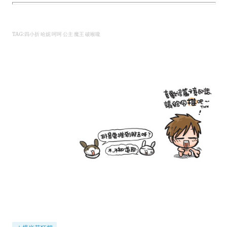
TAG:四小折 哈妮 呵呵 公主 魔王 破喉嚨