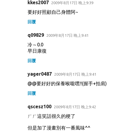
kkes2007
2009年8月17日 晚上9:39
要好好照顧自己身體阿~
回覆
q09829
2009年8月17日 晚上9:41
冷～0.0
早日康復
回覆
yager0487
2009年8月17日 晚上9:41
@@要好好的保養喉嚨嘿!!(握手+拍肩)
回覆
qscesz100
2009年8月17日 晚上9:42
ㄏㄏ這笑話很久的梗了
但是加了漫畫別有一番風味^^