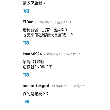
請多保重喔～
回覆
EiDar
2009年8月18日 凌晨12:31
老梗新發～別有生趣啊XD
改天來個破喉嚨大長篇吧！:P
回覆
komb0926
2009年8月18日 凌晨12:32
哈哈~好爛喔!!
這樣就ENDING了
回覆
memoriesgod
2009年8月18日 凌晨12:35
真的是老梗 XD
回覆