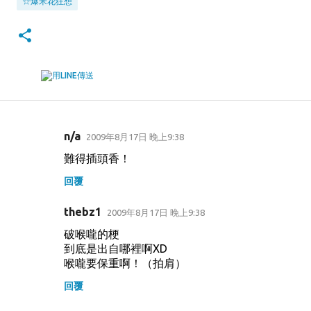
☆爆米花狂想
n/a
2009年8月17日 晚上9:38
留
難得插頭香！
言
回覆
thebz1
2009年8月17日 晚上9:38
破喉嚨的梗
到底是出自哪裡啊XD
喉嚨要保重啊！（拍肩）
回覆