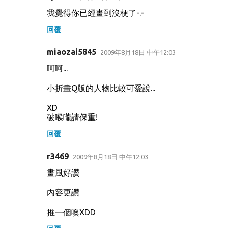
我覺得你已經畫到沒梗了-.-
回覆
miaozai5845
2009年8月18日 中午12:03
呵呵...
小折畫Q版的人物比較可愛說...
XD
破喉嚨請保重!
回覆
r3469
2009年8月18日 中午12:03
畫風好讚
內容更讚
推一個噢XDD