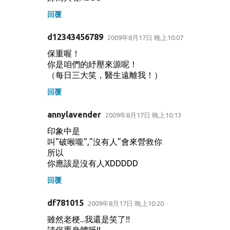
回覆
d12343456789
2009年8月17日 晚上10:07
保重喔！
你是咱們的紓壓來源呢！
（每日三大笑，醫生遠離我！）
回覆
annylavender
2009年8月17日 晚上10:13
印象中是
叫"破喉嚨","沒有人"會來營救你
所以
你應該是沒有人XDDDDD
回覆
df781015
2009年8月17日 晚上10:20
雖然老梗...我還是笑了!!
請保重身體呀!!