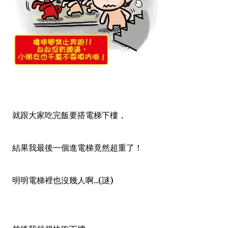
就跟大家吃完飯要搭電梯下樓，
結果我最後一個進電梯竟然超重了！
明明電梯裡也沒幾人啊...(謎)