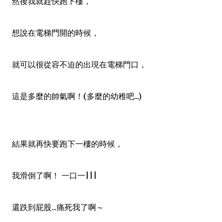
然後我就趕快跑下樓
，
想說在電梯門開的時候
，
就
可以很從容不迫的出現在電梯門口
，
這是多麼的帥氣啊！(多麼的幼稚吧...)
結果就再快要跑下一樓的時候
，
我滑倒了啊！ 一口一|||
還跌到屁股...痛死我了啊～