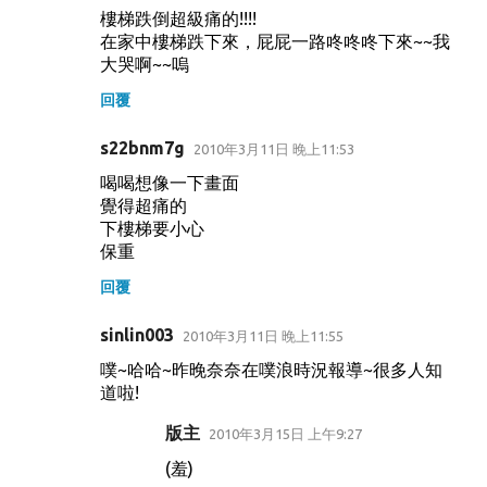
樓梯跌倒超級痛的!!!!
在家中樓梯跌下來，屁屁一路咚咚咚下來~~我
大哭啊~~嗚
回覆
s22bnm7g
2010年3月11日 晚上11:53
喝喝想像一下畫面
覺得超痛的
下樓梯要小心
保重
回覆
sinlin003
2010年3月11日 晚上11:55
噗~哈哈~昨晚奈奈在噗浪時況報導~很多人知
道啦!
版主
2010年3月15日 上午9:27
(羞)