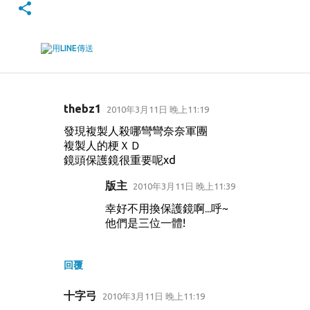
thebz1
2010年3月11日 晚上11:19
留
發現複製人殺哪彎彎奈奈軍團
言
複製人的梗ＸＤ
鏡頭保護鏡很重要呢xd
版主
2010年3月11日 晚上11:39
幸好不用換保護鏡啊...呼~
他們是三位一體!
回覆
十字弓
2010年3月11日 晚上11:19