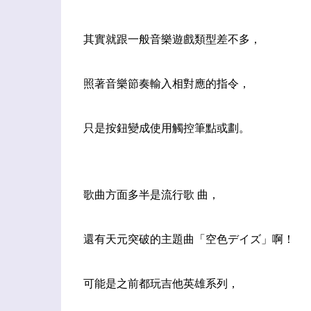
其實就跟一般音樂遊戲類型差不多，
照著音樂節奏輸入相對應的指令，
只是按鈕變成使用觸控筆點或劃。
歌曲方面多半是流行歌 曲，
還有天元突破的主題曲「空色デイズ」啊！
可能是之前都玩吉他英雄系列，