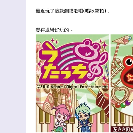
最近玩了這款觸摸歌唱(唱歌擊拍)，
覺得還蠻好玩的～