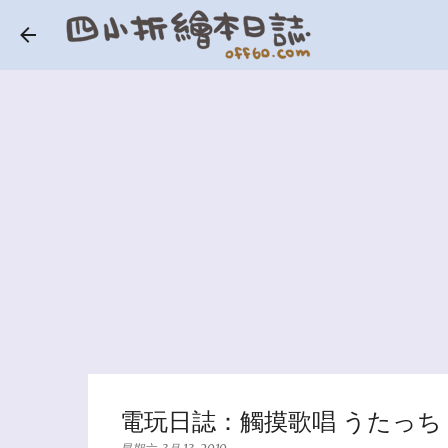
電玩日誌：觸摸歌唱 うたっち