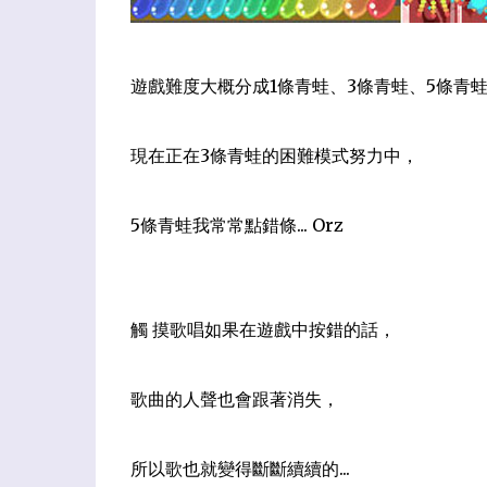
遊戲難度大概分成1條青蛙、3條青蛙、5條青
現在正在3條青蛙的困難模式努力中，
5條青蛙我常常點錯條... Orz
觸 摸歌唱如果在遊戲中按錯的話，
歌曲的人聲也會跟著消失，
所以歌也就變得斷斷續續的...