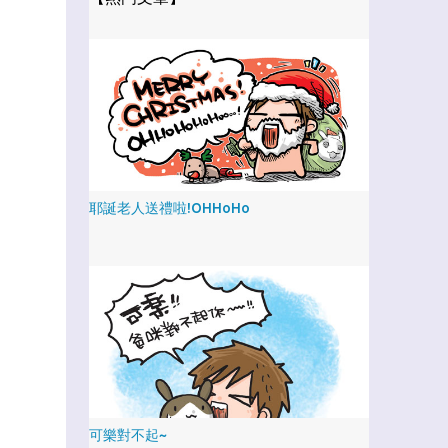
耶誕老人送禮啦!OHHoHo
可樂對不起~