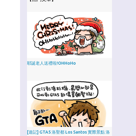
耶誕老人送禮啦!OHHoHo
[遊記] GTA5 洛聖都 Los Santos 實際景點 洛