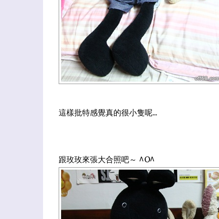
這樣批特感覺真的很小隻呢...
跟玫玫來張大合照吧～ ^O^