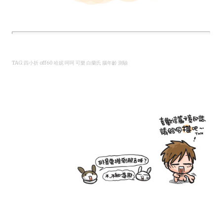
TAG:四小折 off60 哈妮 呵呵 可樂 白蘭氏 腦年齡 測驗