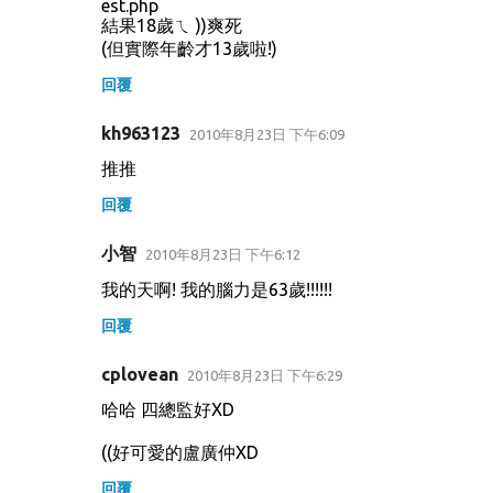
est.php
結果18歲ㄟ ))爽死
(但實際年齡才13歲啦!)
回覆
kh963123
2010年8月23日 下午6:09
推推
回覆
小智
2010年8月23日 下午6:12
我的天啊! 我的腦力是63歲!!!!!!
回覆
cplovean
2010年8月23日 下午6:29
哈哈 四總監好XD
((好可愛的盧廣仲XD
回覆