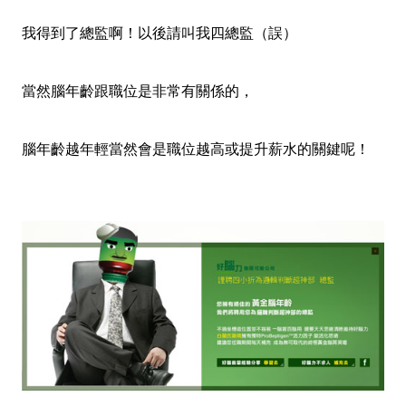
我得到了總監啊！以後請叫我四總監（誤）
當然腦年齡跟職位是非常有關係的，
腦年齡越年輕當然會是職位越高或提升薪水的關鍵呢！