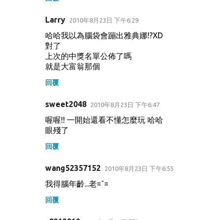
Larry
2010年8月23日 下午6:29
哈哈我以為腦袋會蹦出雅典娜!?XD
對了
上次的中獎名單公佈了嗎
就是大富翁那個
回覆
sweet2048
2010年8月23日 下午6:47
喔喔!! 一開始還看不懂怎麼玩 哈哈
眼殘了
回覆
wang52357152
2010年8月23日 下午6:55
我得腦年齡...老=ˇ=
回覆