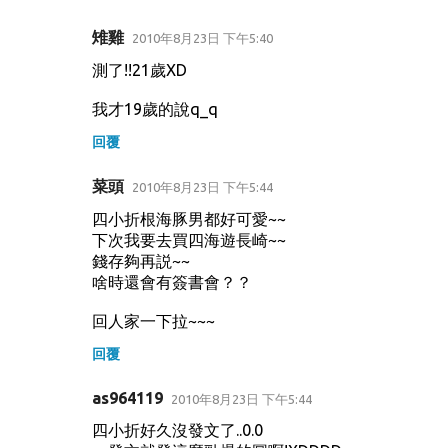
雉雞
2010年8月23日 下午5:40
測了!!21歲XD
我才19歲的說q_q
回覆
菜頭
2010年8月23日 下午5:44
四小折根海豚男都好可愛~~
下次我要去買四海遊長崎~~
錢存夠再説~~
啥時還會有簽書會？？
回人家一下拉~~~
回覆
as964119
2010年8月23日 下午5:44
四小折好久沒發文了..0.0