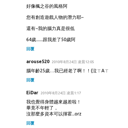
好像楓之谷的風格阿
您有創造遊戲人物的潛力耶~
還有~我的腦力真是很低
64歲........跟我差了50歲阿
回覆
arouse520
2010年8月24日 凌晨12:05
腦年齡25歲…我已經老了啊！！(泣ㄒAㄒ
回覆
EiDar
2010年8月24日 凌晨1:17
我也覺得身體越來越差啦！
畢竟不年輕了，
沒那麼多資本可以揮霍...orz
回覆