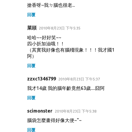
搶香呀~我ㄉ腦也很老...
回覆
菜頭
2010年8月23日 下午5:35
哈哈~~好好笑~~
四小折加油哦！！
（其實我好像也有腦殘現象！！！我才國1
阿）
回覆
zzxc1346799
2010年8月23日 下午5:37
我才14歲 我的腦年齡竟然63歲.....囧阿
回覆
scimonster
2010年8月23日 下午5:38
腦袋怎麼畫得好像大便~"~
回覆