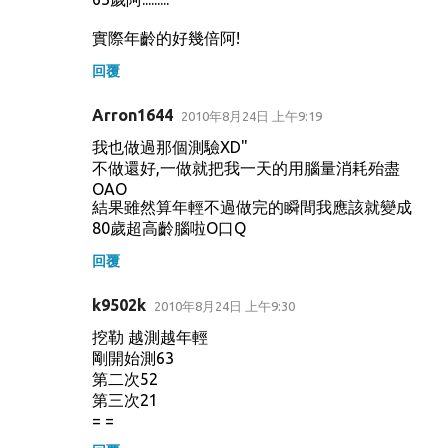
實際年齡的好幾倍阿!
回覆
Arron1644
2010年8月24日 上午9:19
我也做過那個測驗XD"
不做還好,一做就把我一天的用腦量消耗殆盡
OAO
結果雖然算年輕不過做完的瞬間我應該就變成
80歲超高齡腦啦O口Q
回覆
k9502k
2010年8月24日 上午9:30
挖勒 越測越年輕
剛開始測63
第二次52
第三次21
= =