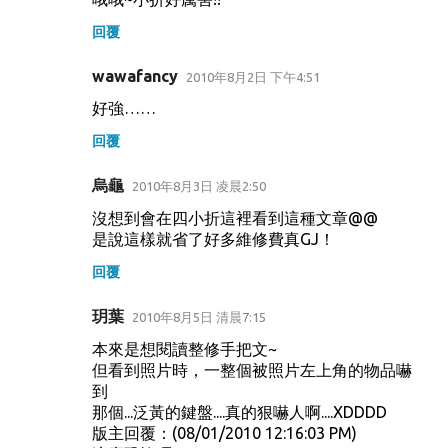
言
回覆
wawafancy
2010年8月2日 下午4:51
好強……
回覆
烏龜
2010年8月3日 凌晨2:50
沒想到會在四小折這裡看到這種文章@@
是說這樣就省了好多維修費真GJ！
回覆
玥葉
2010年8月5日 清晨7:15
本來是想閱讀整修手把文~
但看到照片時，一整個被照片左上角的物品嚇
到
那個...泛黃的鍵盤....真的狠嚇人啊....XDDDD
版主回覆：(08/01/2010 12:16:03 PM)