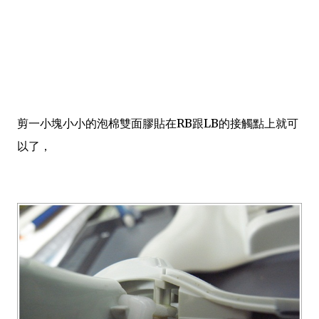
剪一小塊小小的泡棉雙面膠貼在RB跟LB的接觸點上就可
以了，