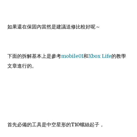
如果還在保固內當然是建議送修比較好呢～
下面的拆解基本上是參考
mobile01
和
Xbox Life
的教學
文章進行的。
首先必備的工具是中空星形的T10螺絲起子，