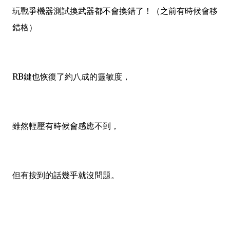
玩戰爭機器測試換武器都不會換錯了！（之前有時候會移
錯格）
RB鍵也恢復了約八成的靈敏度，
雖然輕壓有時候會感應不到，
但有按到的話幾乎就沒問題。