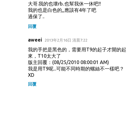
大哥.我的也壞rb..也幫我休一休吧!!
我的也是白色的,,應該有4年了吧
過保了..
回覆
aweei
2013年2月16日 清晨7:22
我的手把是黑色的，需要用T9的起子才開的起
來，T10太大了
版主回覆：(08/25/2010 08:00:01 AM)
我是用T9呢...可能不同時期的螺絲不一樣吧？
XD
回覆