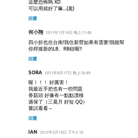
這麼恐怖嗎 XD
可以用就好了嘛....(羞)
回覆
何小翔
2011年1月14日 晚上11:48
四小折也住台南!我住新營如果有需要!我能幫
你焊接新的LB、RB鈕喔!!
回覆
SORA
2011年8月17日 晚上10:49
喔！！！ 好厲害！
我最近手把也有一些問題
香菇頭 好像有一點點漂移
過保了（三葛月 好短 QQ）
嘗試看看～
回覆
IAN
2012年3月10日 下午2:10