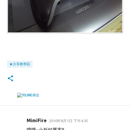
★分享教學區
MimiFire
2010年8月1日 下午4:35
留
哦哦~小折好厲害!!