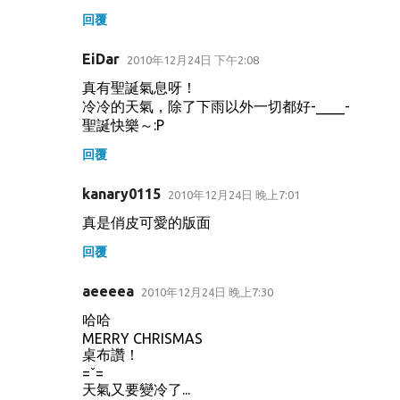
回覆
EiDar
2010年12月24日 下午2:08
真有聖誕氣息呀！
冷冷的天氣，除了下雨以外一切都好-____-
聖誕快樂～:P
回覆
kanary0115
2010年12月24日 晚上7:01
真是俏皮可愛的版面
回覆
aeeeea
2010年12月24日 晚上7:30
哈哈
MERRY CHRISMAS
桌布讚！
=ˇ=
天氣又要變冷了...