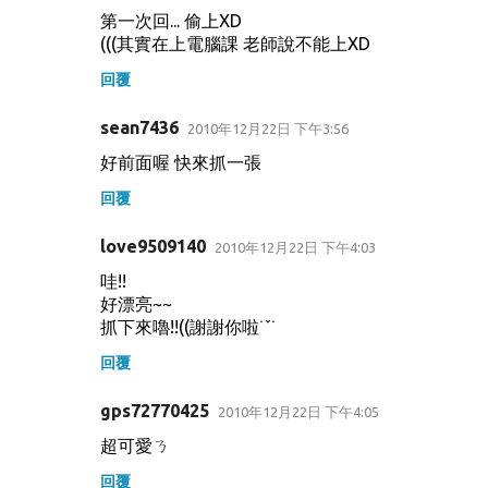
第一次回... 偷上XD
(((其實在上電腦課 老師說不能上XD
回覆
sean7436
2010年12月22日 下午3:56
好前面喔 快來抓一張
回覆
love9509140
2010年12月22日 下午4:03
哇!!
好漂亮~~
抓下來嚕!!((謝謝你啦˙ˇ˙
回覆
gps72770425
2010年12月22日 下午4:05
超可愛ㄋ
回覆