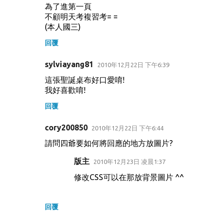
為了進第一頁
不顧明天考複習考= =
(本人國三)
回覆
sylviayang81
2010年12月22日 下午6:39
這張聖誕桌布好口愛唷!
我好喜歡唷!
回覆
cory200850
2010年12月22日 下午6:44
請問四爺要如何將回應的地方放圖片?
版主
2010年12月23日 凌晨1:37
修改CSS可以在那放背景圖片 ^^
回覆