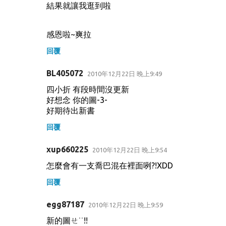
結果就讓我逛到啦
感恩啦~爽拉
回覆
BL405072
2010年12月22日 晚上9:49
四小折 有段時間沒更新
好想念 你的圖-3-
好期待出新書
回覆
xup660225
2010年12月22日 晚上9:54
怎麼會有一支喬巴混在裡面咧?!XDD
回覆
egg87187
2010年12月22日 晚上9:59
新的圖ㄝ˙˙!!