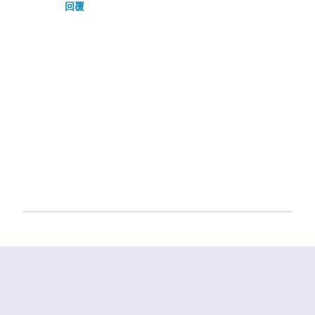
回覆
張
貼
留
言