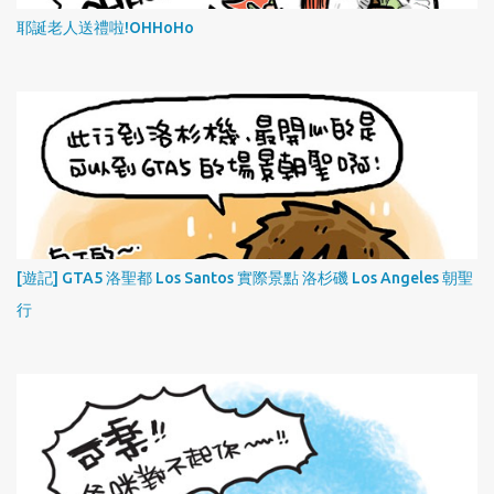
耶誕老人送禮啦!OHHoHo
[遊記] GTA5 洛聖都 Los Santos 實際景點 洛杉磯 Los Angeles 朝聖
行