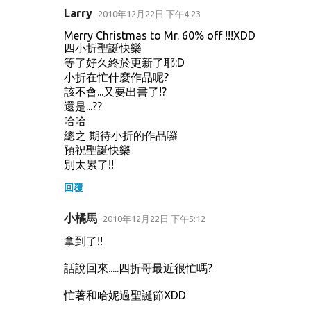
Larry
2010年12月22日 下午4:23
Merry Christmas to Mr. 60% off !!!XDD
四小折聖誕快樂
等了好久終於更新了耶:D
小折在忙什麼作品呢?
該不會...又要出書了!?
還是...??
哈哈
總之 期待小折的作品囉
預祝聖誕快樂
別太累了!!
回覆
小橘馬
2010年12月22日 下午5:12
拿到了!!
話說回來.....四折哥最近很忙嗎?
忙著和哈妮過聖誕節XDD