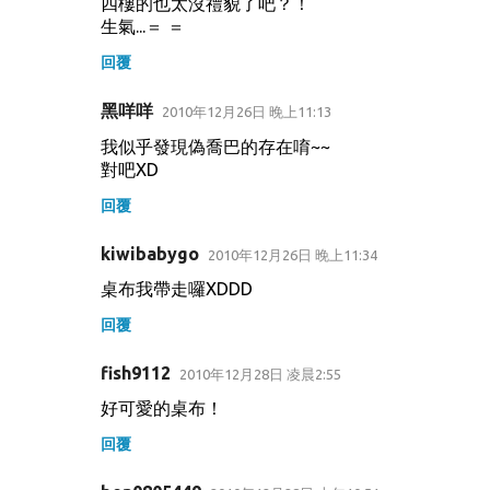
四樓的也太沒禮貌了吧？！
生氣...＝ ＝
回覆
黑咩咩
2010年12月26日 晚上11:13
我似乎發現偽喬巴的存在唷~~
對吧XD
回覆
kiwibabygo
2010年12月26日 晚上11:34
桌布我帶走囉XDDD
回覆
fish9112
2010年12月28日 凌晨2:55
好可愛的桌布！
回覆