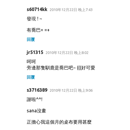
s60714kk
2010年12月22日 晚上7:43
發現 ! ~
有喬巴= =+
回覆
jr51315
2010年12月22日 晚上8:02
呵呵
旁邊那隻馴鹿是喬巴吧~ (((好可愛
回覆
s3716389
2010年12月22日 晚上9:06
謝啦^^!
sana沒畫
正擔心我這個月的桌布要用甚麼