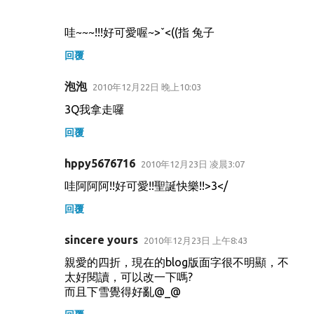
哇~~~!!!好可愛喔~>ˇ<((指 兔子
回覆
泡泡
2010年12月22日 晚上10:03
3Q我拿走囉
回覆
hppy5676716
2010年12月23日 凌晨3:07
哇阿阿阿!!好可愛!!聖誕快樂!!>3</
回覆
sincere yours
2010年12月23日 上午8:43
親愛的四折，現在的blog版面字很不明顯，不
太好閱讀，可以改一下嗎?
而且下雪覺得好亂@_@