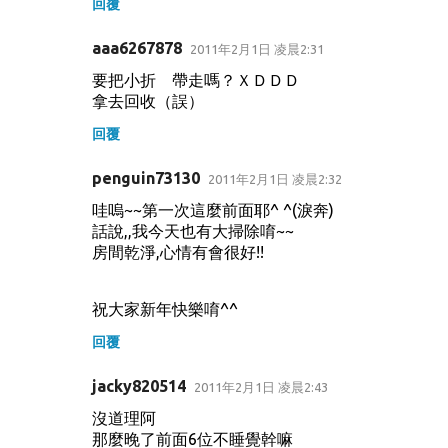
回覆
aaa6267878
2011年2月1日 凌晨2:31
要把小折 帶走嗎？ＸＤＤＤ
拿去回收（誤）
回覆
penguin73130
2011年2月1日 凌晨2:32
哇嗚~~第一次這麼前面耶^ ^(淚奔)
話說,,我今天也有大掃除唷~~
房間乾淨,心情有會很好!!
祝大家新年快樂唷^^
回覆
jacky820514
2011年2月1日 凌晨2:43
沒道理阿
那麼晚了前面6位不睡覺幹嘛