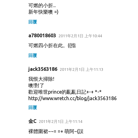
可燃的小折...
新年快樂噢 =)
回覆
a780018603
2011年2月1日 上午10:44
可燃四小折在此。((指
回覆
jack3563186
2011年2月1日 上午11:13
我恨大掃除!
噢!對了
歡迎唯世prince的亂亂日記+-+ *-*
http://www.wretch.cc/blog/jack3563186
回覆
金C
2011年2月1日 上午11:14
裸體圍裙~~= =+ 萌阿~(誤