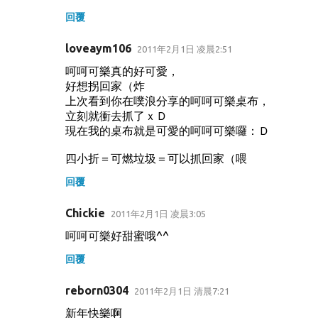
回覆
loveaym106
2011年2月1日 凌晨2:51
呵呵可樂真的好可愛，
好想拐回家（炸
上次看到你在噗浪分享的呵呵可樂桌布，
立刻就衝去抓了ｘＤ
現在我的桌布就是可愛的呵呵可樂囉：Ｄ
四小折＝可燃垃圾＝可以抓回家（喂
回覆
Chickie
2011年2月1日 凌晨3:05
呵呵可樂好甜蜜哦^^
回覆
reborn0304
2011年2月1日 清晨7:21
新年快樂啊