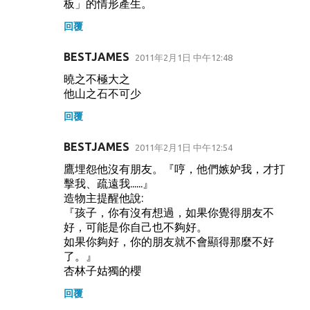
板」的情形產生。
回覆
BESTJAMES
2011年2月1日 中午12:48
曉之不極大之
他山之石不可少
回覆
BESTJAMES
2011年2月1日 中午12:54
鷹埋怨他沒有朋友。『哼，他們嫉妒我，才打
擊我、疏遠我......』
造物主提醒他說:
『孩子，你有沒有想過，如果你覺得朋友不
好，可能是你自己也不夠好。
如果你夠好，你的朋友就不會顯得那麼不好
了。』
杏林子姑獨的櫻
回覆