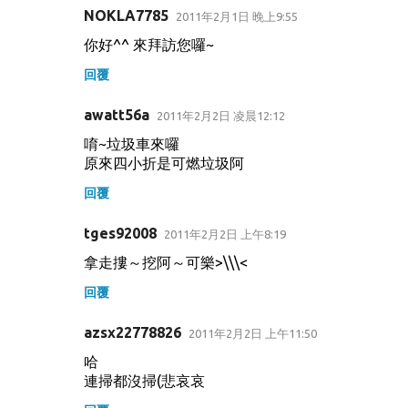
NOKLA7785
2011年2月1日 晚上9:55
你好^^ 來拜訪您囉~
回覆
awatt56a
2011年2月2日 凌晨12:12
唷~垃圾車來囉
原來四小折是可燃垃圾阿
回覆
tges92008
2011年2月2日 上午8:19
拿走摟～挖阿～可樂>\\\<
回覆
azsx22778826
2011年2月2日 上午11:50
哈
連掃都沒掃(悲哀哀