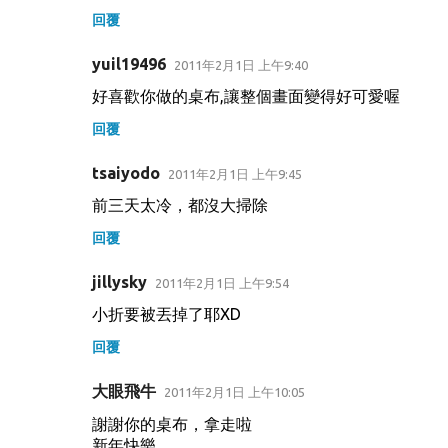
回覆
yuil19496
2011年2月1日 上午9:40
好喜歡你做的桌布,讓整個畫面變得好可愛喔
回覆
tsaiyodo
2011年2月1日 上午9:45
前三天太冷，都沒大掃除
回覆
jillysky
2011年2月1日 上午9:54
小折要被丟掉了耶XD
回覆
大眼飛牛
2011年2月1日 上午10:05
謝謝你的桌布，拿走啦
新年快樂