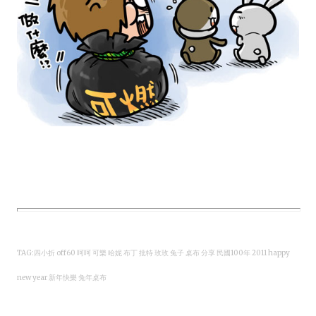
TAG:四小折 off60 呵呵 可樂 哈妮 布丁 批特 玫玫 兔子 桌布 分享 民國100年 2011 happy
new year 新年快樂 兔年桌布