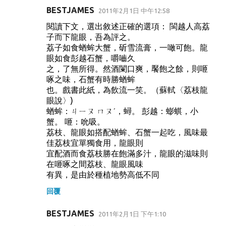
BESTJAMES
2011年2月1日 中午12:58
閱讀下文，選出敘述正確的選項： 閩越人高荔
子而下龍眼，吾為評之。
荔子如食蝤蛑大蟹，斫雪流膏，一噉可飽。龍
眼如食彭越石蟹，嚼嚙久
之，了無所得。然酒闌口爽，饜飽之餘，則咂
啄之味，石蟹有時勝蝤蛑
也。戲書此紙，為飲流一笑。（蘇軾〈荔枝龍
眼說〉)
蝤蛑：ㄐㄧㄡ ㄇㄡˊ，蟳。 彭越：蟛蜞，小
蟹。 咂：吮吸。
荔枝、龍眼如搭配蝤蛑、石蟹一起吃，風味最
佳荔枝宜單獨食用，龍眼則
宜配酒而食荔枝勝在飽滿多汁，龍眼的滋味則
在咂啄之間荔枝、龍眼風味
有異，是由於種植地勢高低不同
回覆
BESTJAMES
2011年2月1日 下午1:10