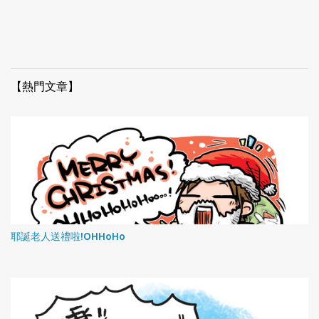
【熱門文章】
耶誕老人送禮啦!OHHoHo