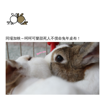
同場加映～呵呵可樂甜死人不償命兔年桌布！