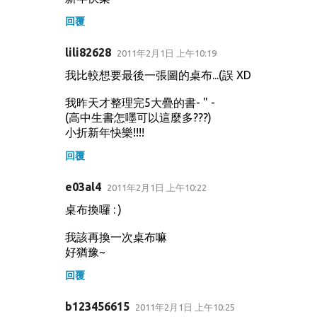
回覆
lili82628
2011年2月1日 上午10:19
我比較想要最後一張圖的桌布...(誤 XD
我昨天才整理完5大疊的書- " -
(高中生書怎嚜可以這麼多???)
小折新年快樂!!!!
回覆
e03al4
2011年2月1日 上午10:22
桌布換囉 : )
我該再換一次桌布嘛
好猶豫~
回覆
b123456615
2011年2月1日 上午10:25