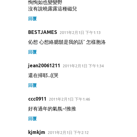
恂恂如也變變野
沒有說曉露露這種磁兒
回覆
BESTJAMES
2011年2月1日 下午1:13
伈想 心想絡腮鬍是我的話ˇ 怎樣胞洛
回覆
jean20061211
2011年2月1日 下午1:34
還在掃耶...((哭
回覆
ccc0911
2011年2月1日 下午1:46
好有過年的氣氛~!推推
回覆
kjmkjm
2011年2月1日 下午2:12