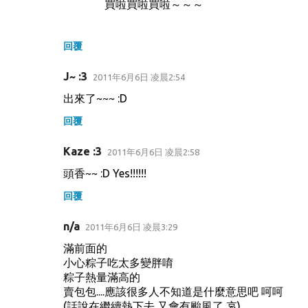
買啦買啦買啦～～～
回覆
J~ :3
2011年6月6日 凌晨2:54
出來了~~~ :D
回覆
Kaze :3
2011年6月6日 凌晨2:58
頭香~~ :D Yes!!!!!!
回覆
n/a
2011年6月6日 凌晨3:29
滿前面的
小心粽子吃太多變胖唷
粽子熱量滿高的
賣包包....應該很多人不知道是什麼意思吧 呵呵
(話說在繼續熱下去 又會有颱風了 哀)