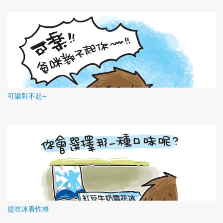
可樂對不起~
從吃冰看性格