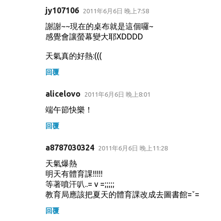
jy107106
2011年6月6日 晚上7:58
謝謝~~現在的桌布就是這個囉~
感覺會讓螢幕變大耶XDDDD
天氣真的好熱:(((
回覆
alicelovo
2011年6月6日 晚上8:01
端午節快樂！
回覆
a8787030324
2011年6月6日 晚上11:28
天氣爆熱
明天有體育課!!!!!
等著噴汗叭..= v =;;;;;
教育局應該把夏天的體育課改成去圖書館=ˇ=
回覆