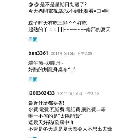
@ @ 是不是星期日划過了?
今天媽開電視,說找不到比賽看=口=呵
粽子昨天有吃三顆 ^ ^ 好吃
超熱的丫 = =|||||~~~~~~~~南部的夏天
回覆
ben3361
2011年6月6日 下午2:09
端午節~划龍舟~
好酷的划龍舟桌布^_^
回覆
i200302433
2011年6月6日 下午2:40
最近什麼都要省!
水費.電費.瓦斯費.電話費.網路費.....等
唯一不省的是"太陽能費"
這幾天好熱(發瘋中!!)
不管是冬天還是夏天都令人不想出去爺