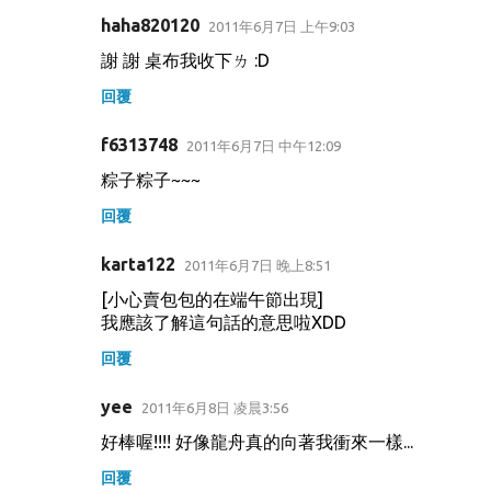
haha820120
2011年6月7日 上午9:03
謝 謝 桌布我收下ㄌ :D
回覆
f6313748
2011年6月7日 中午12:09
粽子粽子~~~
回覆
karta122
2011年6月7日 晚上8:51
[小心賣包包的在端午節出現]
我應該了解這句話的意思啦XDD
回覆
yee
2011年6月8日 凌晨3:56
好棒喔!!!! 好像龍舟真的向著我衝來一樣...
回覆