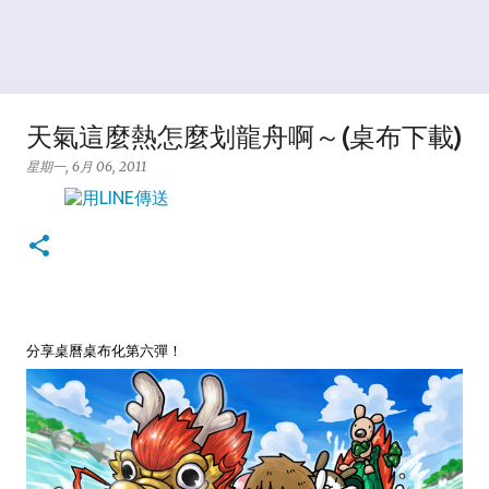
天氣這麼熱怎麼划龍舟啊～(桌布下載)
星期一, 6月 06, 2011
分享桌曆桌布化第六彈！