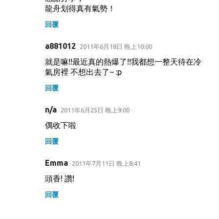
龍舟划得真有氣勢！
回覆
a881012
2011年6月18日 晚上10:00
就是嘛!!最近真的熱爆了!!我都想一整天待在冷
氣房裡 不想出去了~ :p
回覆
n/a
2011年6月25日 晚上9:00
偶收下啦
回覆
Emma
2011年7月11日 晚上8:41
頭香! 讚!
回覆