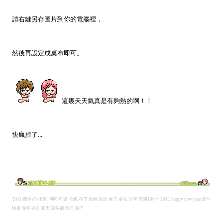
請右鍵另存圖片到你的電腦裡，
然後再設定成桌布即可。
這幾天天氣真是有夠熱的啊！！
快瘋掉了...
TAG:四小折 off60 呵呵 可樂 哈妮 布丁 批特 玫玫 兔子 桌布 分享 民國100年 2011 happy new year 新年
快樂 兔年桌布 夏天 端午節 龍舟 粽子