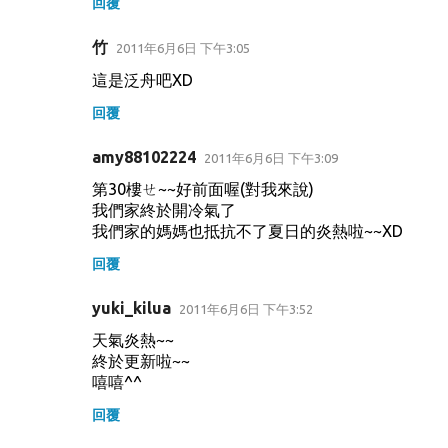
回覆
竹
2011年6月6日 下午3:05
這是泛舟吧XD
回覆
amy88102224
2011年6月6日 下午3:09
第30樓ㄝ~~好前面喔(對我來說)
我們家終於開冷氣了
我們家的媽媽也抵抗不了夏日的炎熱啦~~XD
回覆
yuki_kilua
2011年6月6日 下午3:52
天氣炎熱~~
終於更新啦~~
嘻嘻^^
回覆