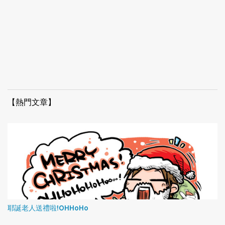
【熱門文章】
耶誕老人送禮啦!OHHoHo