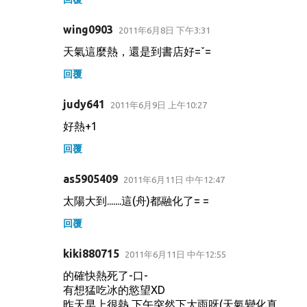
wing0903
2011年6月8日 下午3:31
天氣這麼熱，還是到書店好=ˇ=
回覆
judy641
2011年6月9日 上午10:27
好熱+1
回覆
as5905409
2011年6月11日 中午12:47
太陽大到.......這(舟)都融化了= =
回覆
kiki880715
2011年6月11日 中午12:55
的確快熱死了-口-
有想猛吃冰的慾望XD
昨天早上很熱,下午突然下大雨呀(天氣變化真