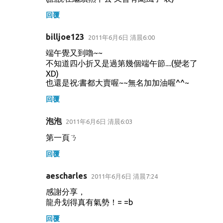
回覆
billjoe123
2011年6月6日 清晨6:00
端午覺又到嚕~~
不知道四小折又是過第幾個端午節....(變老了
XD)
也還是祝:書都大賣喔~~無名加加油喔^^~
回覆
泡泡
2011年6月6日 清晨6:03
第一頁ㄋ
回覆
aescharles
2011年6月6日 清晨7:24
感謝分享，
龍舟划得真有氣勢！= =b
回覆