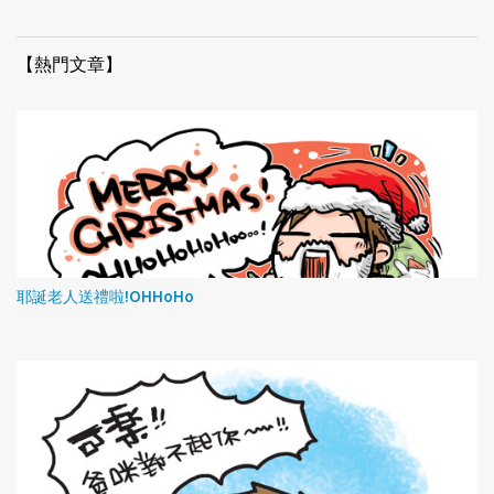
【熱門文章】
耶誕老人送禮啦!OHHoHo