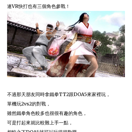
連VR快打
也有三個角色參戰！
不過那天朋友同時拿鐵拳TT2跟DOA5來家裡玩，
單
機玩
2vs2的對戰
，
雖然鐵拳角色較多也很
很有趣的角色，
可是打起來就比較難上手一點，
相較之下DOA5就可以玩得很歡樂，