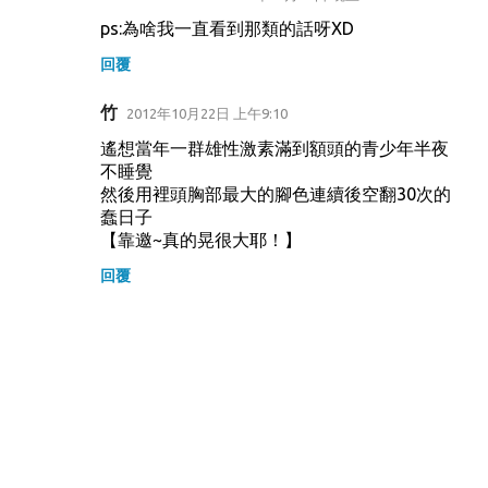
ps:為啥我一直看到那類的話呀XD
回覆
竹
2012年10月22日 上午9:10
遙想當年一群雄性激素滿到額頭的青少年半夜
不睡覺
然後用裡頭胸部最大的腳色連續後空翻30次的
蠢日子
【靠邀~真的晃很大耶！】
回覆