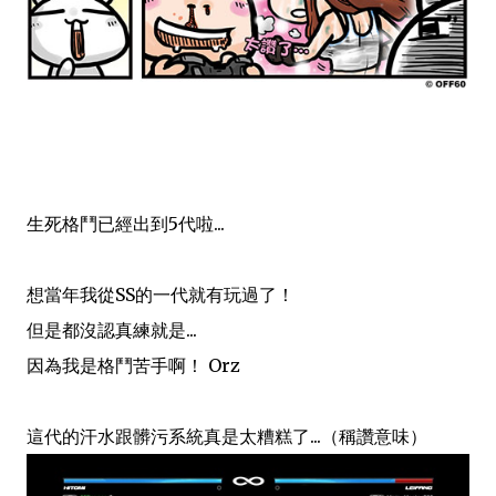
生死格鬥已經出到5代啦...
想當年我從SS的一代
就有玩過了！
但是都沒認真練就是...
因為我是格鬥苦手啊！ Orz
這代的汗水跟髒污系統真是太糟糕了...（稱讚意味）