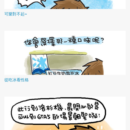
可樂對不起~
從吃冰看性格