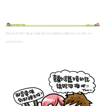
TAG:
四小折 呵呵 可樂 兔子 哈妮 玫玫 巴哈 部落閣 達人專欄 XBOX Life 電玩 ACG
XBOX360 DOA5