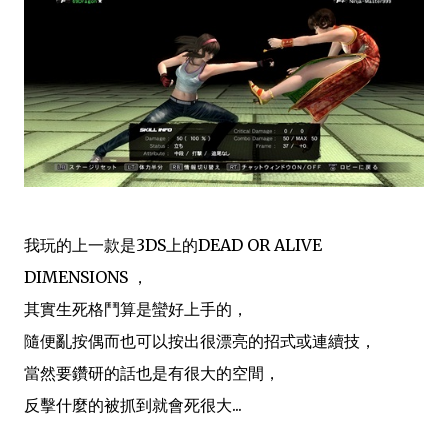
我玩的上一款是3DS上
的
DEAD OR ALIVE
DIMENSIONS ，
其實生死格鬥算是蠻好上手的，
隨便亂按偶而也可以按出很漂亮的
招式或連續技，
當然要鑽研的話也是有很大的空間，
反擊什麼的被抓到就會死很大...