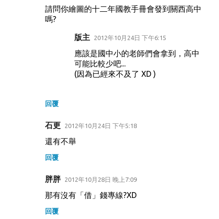
請問你繪圖的十二年國教手冊會發到關西高中
嗎?
版主
2012年10月24日 下午6:15
應該是國中小的老師們會拿到，高中
可能比較少吧...
(因為已經來不及了 XD )
回覆
石更
2012年10月24日 下午5:18
還有不舉
回覆
胖胖
2012年10月28日 晚上7:09
那有沒有「借」錢專線?XD
回覆