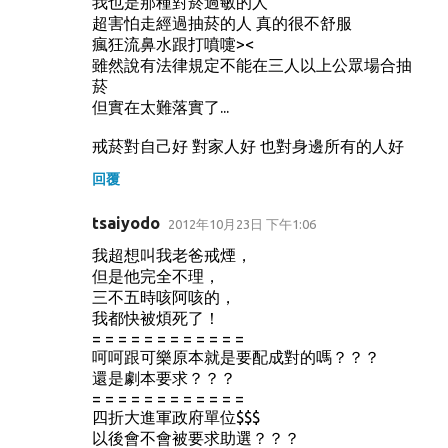
我也是那種對菸過敏的人
超害怕走經過抽菸的人 真的很不舒服
瘋狂流鼻水跟打噴嚏><
雖然說有法律規定不能在三人以上公眾場合抽
菸
但實在太難落實了...
戒菸對自己好 對家人好 也對身邊所有的人好
回覆
tsaiyodo
2012年10月23日 下午1:06
我超想叫我老爸戒煙，
但是他完全不理，
三不五時咳阿咳的，
我都快被煩死了！
= = = = = = = = = = = =
呵呵跟可樂原本就是要配成對的嗎？？？
還是劇本要求？？？
= = = = = = = = = = = =
四折大進軍政府單位$$$
以後會不會被要求助選？？？