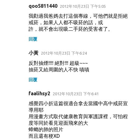
qoo5811440
2012年10月23日 下午5:05
我勸過我爸媽去打這個專線，可他們就是拒絕
戒菸，如果人人都不吸菸的話，或
許，就不會出現吸二手菸的受害者了。
回覆
小黃
2012年10月23日 下午6:24
反對抽煙!!!! 絕對!!! 超級~~~
抽菸又給周圍的人不快 嘖嘖
回覆
faalihsy2
2012年10月23日 下午6:41
感覺四小折這篇很適合拿去當國中高中戒菸宣
導用耶
用漫畫方式取代健康教育與軍護課裡，可怕程
度等同於看見迎面飛來的大
蟑螂的肺的照片
而且還有梗XD