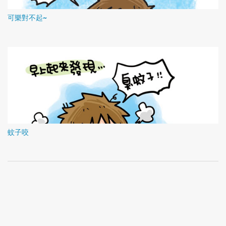
可樂對不起~
蚊子咬