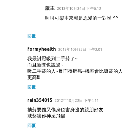
版主
2012年10月24日 下午6:13
呵呵可樂本來就是恩愛的一對呦 ^^
回覆
formyhealth
2012年10月23日 下午3:01
我最討厭吸到二手菸了~
而且新聞也說過~
吸二手菸的人~反而得肺癌~機率會比吸菸的人
更高!!!
回覆
rain354015
2012年10月23日 下午4:11
抽菸要錢又傷身也害身邊的親朋好友
戒菸讓你神采飛揚
回覆