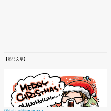
【熱門文章】
耶誕老人送禮啦!OHHoHo