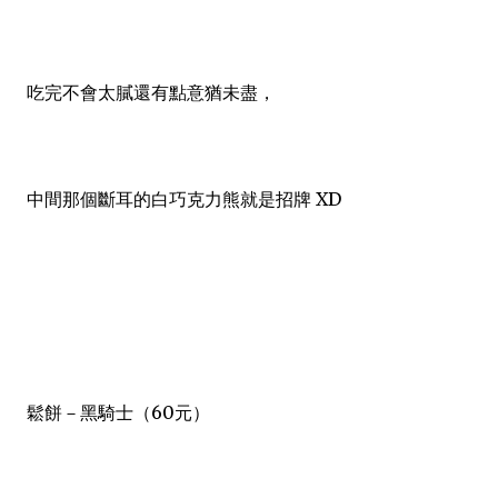
吃完不會太膩還有點意猶未盡，
中間那個斷耳的白巧克力熊就是招牌 XD
鬆餅－黑騎士（60元）