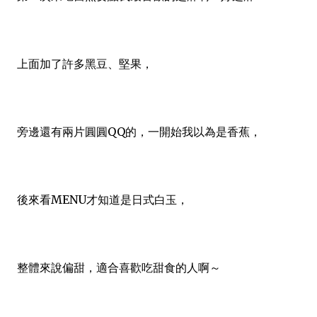
上面加了許多黑豆、堅果，
旁邊還有兩片圓圓QQ的，一開始我以為是香蕉，
後來看MENU才知道是日式白玉，
整體來說偏甜，適合喜歡吃甜食的人啊～