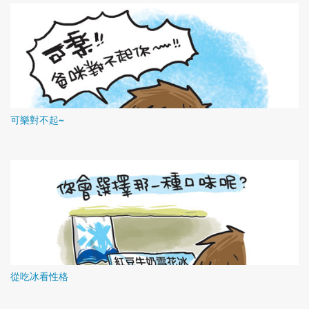
可樂對不起~
從吃冰看性格