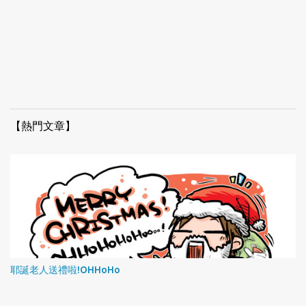
【熱門文章】
耶誕老人送禮啦!OHHoHo