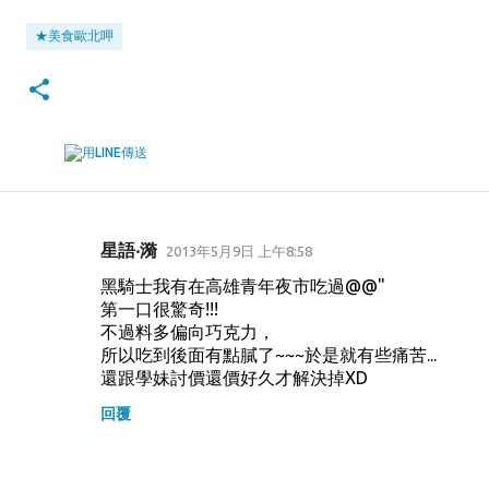
★美食歐北呷
星語‧漪
2013年5月9日 上午8:58
留
黑騎士我有在高雄青年夜市吃過@@"
言
第一口很驚奇!!!
不過料多偏向巧克力，
所以吃到後面有點膩了~~~於是就有些痛苦...
還跟學妹討價還價好久才解決掉XD
回覆