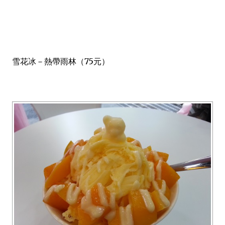
雪花冰－熱帶雨林（75元）