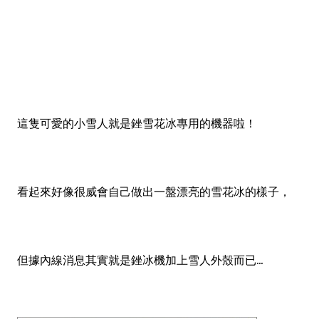
這隻可愛的小雪人就是銼雪花冰專用的機器啦！
看起來好像很威會自己做出一盤漂亮的雪花冰的樣子，
但據內線消息其實就是銼冰機加上雪人外殼而已...