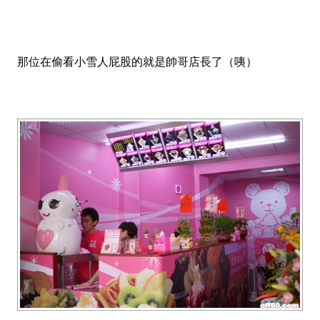
那位在偷看小雪人屁股的就是帥哥店長了（咦）