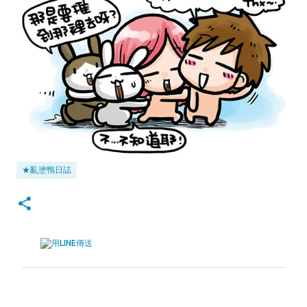
★亂塗鴨日誌
留