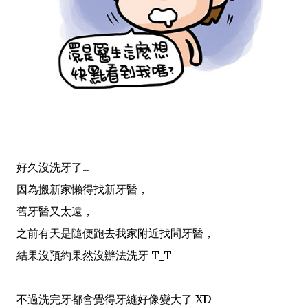
好久沒洗牙了...
因為搬新家懶得找新牙醫，
舊牙醫又太遠，
之前有天是隨便跑去我家附近找間牙醫，
結果沒預約果然沒辦法洗牙 T_T
不過洗完牙都會覺得牙縫好像變大了 XD