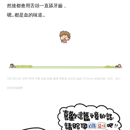
然後都會用舌頭一直舔牙齒，
嗯...都是血的味道...
TAG:四小折 off60 呵呵 可樂 哈妮 新書 婚禮 博客來 金石堂 誠品 PCHome
結婚才能一起宅：四小
折的幸福婚禮