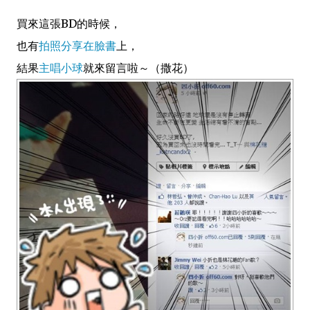
買來這張BD的時候，
也有
拍照分享在臉書
上，
結果
主唱小球
就來留言啦～（撒花）