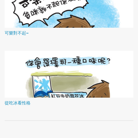
可樂對不起~
從吃冰看性格