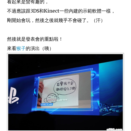
看起來是蠻有趣的，
不過應該跟3DS和Kinect一些內建的示範軟體一樣，
剛開始會玩，然後之後就幾乎不會碰了。（汗）
然後就是發表會的重點啦！
來看
猴子
的演出（咦）