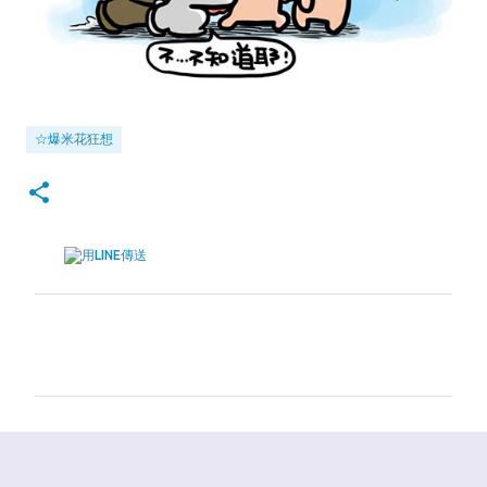
☆爆米花狂想
留
言