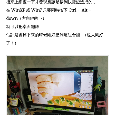
後來上網查一下才發現應該是按到快捷鍵造成的，
在 WinXP 或 Win7 只要同時按下 Ctrl + Alt +
down（方向鍵的下）
就可以把桌面翻轉，
估計是書掉下來的時候剛好壓到這組合鍵...（也太剛好
了！）