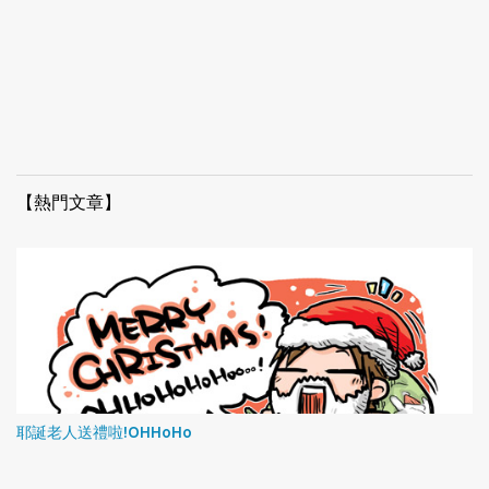
【熱門文章】
耶誕老人送禮啦!OHHoHo