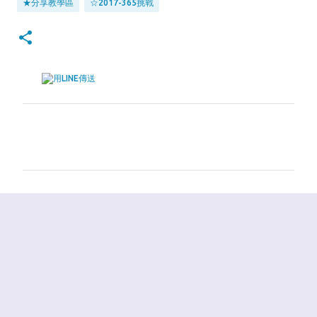
★分享教學區
☆2017-365挑戰
留
言