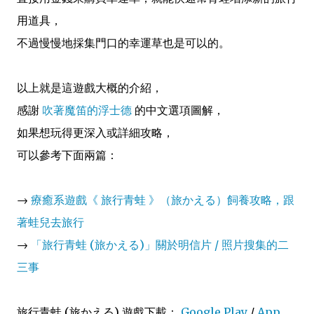
用道具，
不過慢慢地採集門口的幸運草也是可以的。
以上就是這遊戲大概的介紹，
感謝
吹著魔笛的浮士德
的中文選項圖解，
如果想玩得更深入或詳細攻略，
可以參考下面兩篇：
→
療癒系遊戲《 旅行青蛙 》（旅かえる）飼養攻略，跟
著蛙兒去旅行
→
「旅行青蛙 (旅かえる)」關於明信片 / 照片搜集的二
三事
旅行青蛙 (旅かえる) 遊戲下載：
Google Play
/
App