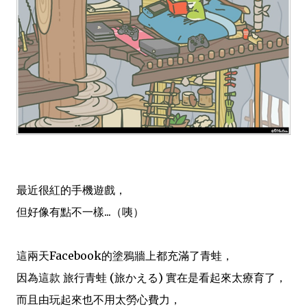
最近很紅的手機遊戲，
但好像有點不一樣...（咦）
這兩天Facebook的塗鴉牆上都充滿了青蛙，
因為這款 旅行青蛙 (旅かえる) 實在是看起來太療育了，
而且由玩起來也不用太勞心費力，