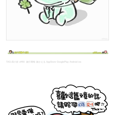
TAG:
四小折 off60
旅行青蛙 旅かえる AppStore GooglePlay Android ios