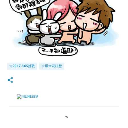
☆2017-365挑戰
☆爆米花狂想
留
言