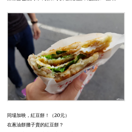
同場加映，紅豆餅！（20元）
在蔥油餅攤子賣的紅豆餅？