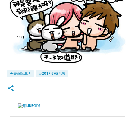
★美食歐北呷
☆2017-365挑戰
留
言