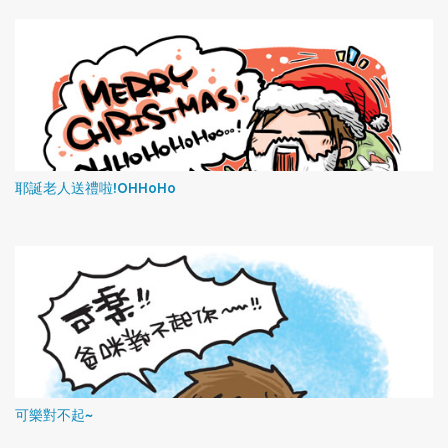
耶誕老人送禮啦!OHHoHo
可樂對不起~