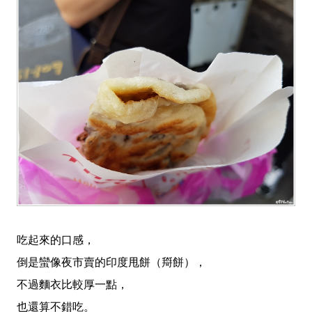
吃起來的口感，
倒是蠻像夜市賣的印度甩餅（搿餅），
不過麵衣比較厚一點，
也還算不錯吃。