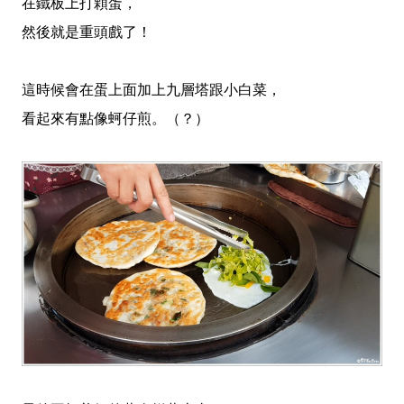
在鐵板上打顆蛋，
然後就是重頭戲了！
這時候會在蛋上面加上九層塔跟小白菜，
看起來有點像蚵仔煎。（？）