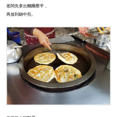
老闆先拿出麵團壓平，
再放到鍋中煎。