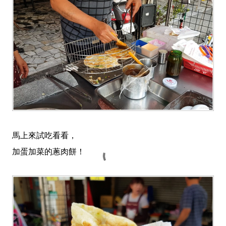
馬上來試吃看看，
加蛋加菜的蔥肉餅！