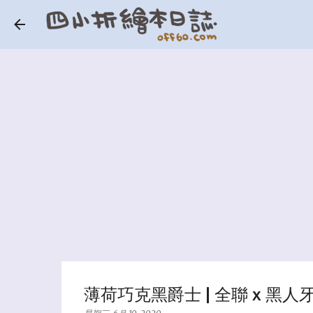
薄荷巧克黑爵士 | 全聯 x 黑人牙