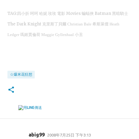
TAG:四小折 呵呵 哈妮 玫玫 電影 Movies 蝙蝠俠 Batman 黑暗騎士
The Dark Knight
克里斯丁貝爾
Christian Bale 希斯萊傑 Heath
Ledger 瑪姬賈倫荷 Maggie Gyllenhaal 小丑
☆爆米花狂想
abig99
2008年7月25日 下午3:13
留