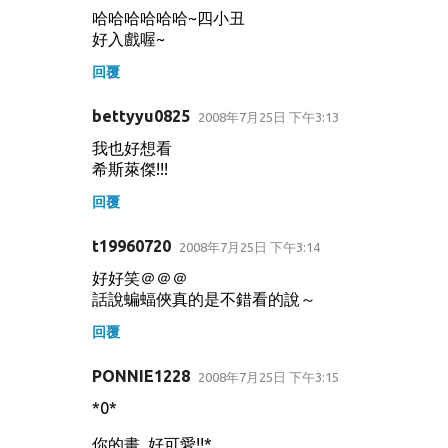
哈哈哈哈哈哈~四小丑
言
好入戲喔~
回覆
bettyyu0825
2008年7月25日 下午3:13
我也好想看
希斯萊傑!!!
回覆
t19960720
2008年7月25日 下午3:14
好好笑＠＠＠
話說蝙蝠俠真的是不錯看的說～
回覆
PONNIE1228
2008年7月25日 下午3:15
*0*
你的畫,,好可愛!!*