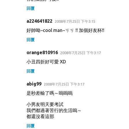
回覆
a224641822
2008年7月25日 下午3:15
好帥呦~cool man~ㄎㄎ !! 加個好友杯!!
回覆
orange810916
2008年7月25日 下午3:17
小丑四折好可愛 XD
回覆
abig99
2008年7月25日 下午3:17
是秒差輸了嗎～嗚嗚嗚
小男友明天要考試
我們都過著苦行的生活嗚～
都還沒看這部
回覆