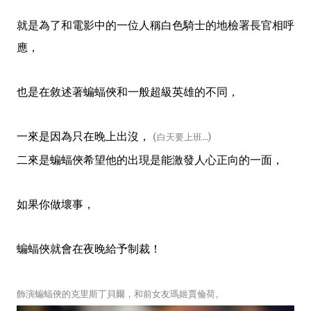
就是為了和電影中的一位人稱白色騎士的地檢署長官相呼
應，
也是在敘述著蝙蝠俠和一般超級英雄的不同，
一來是因為只在晚上出沒，
(白天要上班...)
二來是蝙蝠俠希望他的出現是能激發人心正向的一面，
如果你做壞事，
蝙蝠俠就會在夜晚給予制裁！
飾演蝙蝠俠的
克里斯丁貝爾，和前女友瑪姬賈倫荷。