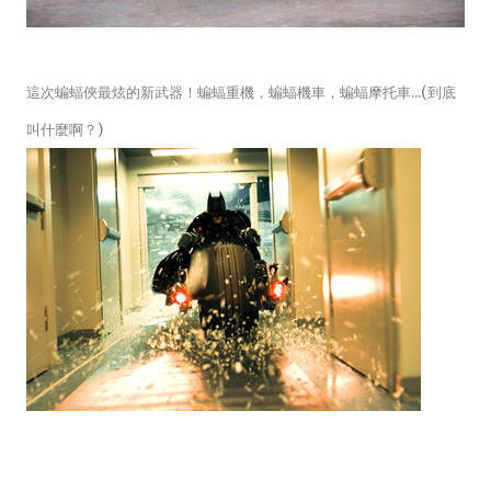
這次蝙蝠俠最炫的新武器！蝙蝠重機，蝙蝠機車，蝙蝠摩托車...(到底
叫什麼啊？)