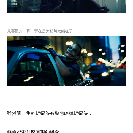
最喜歡的一幕，實在是太黯然太銷魂了...
雖然這一集的蝙蝠俠有點忽略掉蝙蝠俠，
好像都沒什麼表現的機會，