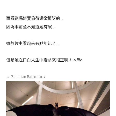
而看到
瑪姬賈倫荷還蠻驚訝的，
因為事前並不知道她有演，
雖然片中看起來有點年紀了，
但是她在口白人生中看起來很正啊！ >///<
♫ Bat~man Bat~man ♪