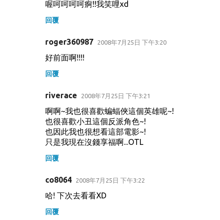
喔呵呵呵呵痾!!我笑哩xd
回覆
roger360987
2008年7月25日 下午3:20
好前面啊!!!!
回覆
riverace
2008年7月25日 下午3:21
啊啊~我也很喜歡蝙蝠俠這個英雄呢~!
也很喜歡小丑這個反派角色~!
也因此我也很想看這部電影~!
只是我現在沒錢享福啊...OTL
回覆
co8064
2008年7月25日 下午3:22
哈! 下次去看看XD
回覆