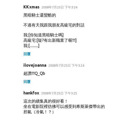
KKxmas
2008年7月25日 下午3:24
黑暗騎士還蠻酷的
不過有天我跟我朋友高級宅的對話
我:[你知道黑暗騎士嗎]
高級宅:[疑?有出新職業了喔!!!]
我:[...........]
回覆
ilovejoanna
2008年7月25日 下午3:24
超讚!!!Q_Qb
回覆
hankfox
2008年7月25日 下午3:25
這次的續集真的很好看！
坐在電影院裡彷彿可以感受到希斯萊傑帶出的
邪氣（冷氣！？）