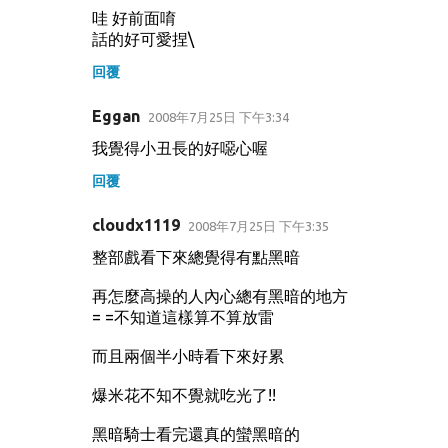
哇 好前面唷
話的好可愛捏\
回覆
Eggan
2008年7月25日 下午3:34
我覺得小丑長的好噁心喔
回覆
cloudx1119
2008年7月25日 下午3:35
整部戲看下來總覺得有點黑暗
再怎麼高操的人內心總有黑暗的地方
= =不知道這樣算不算放雷
而且兩個半小時看下來好累
爆米花不知不覺就吃光了!!
黑暗騎士看完還真的蠻黑暗的