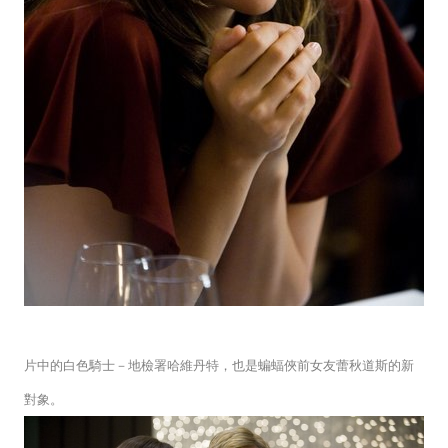
片中的白色騎士－
地檢署哈維丹特，也是蝙蝠俠前女友
蕾秋道斯的新
對象。