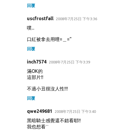
回覆
uscfrostfall
2008年7月25日 下午3:36
噗...
口紅被拿去用哩=＿="
回覆
inch7574
2008年7月25日 下午3:39
滿OK的
這部片!!
不過小丑很沒人性!!!
回覆
qwe249681
2008年7月25日 下午3:40
黑暗騎士感覺還不錯看耶!!
我也想看ˊˋ