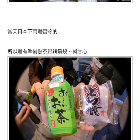
當天日本下雨還蠻冷的，
所以還有準備熱茶跟銅鑼燒～就甘心