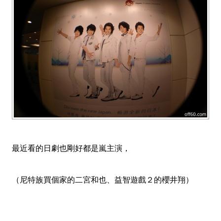
最近看的日劇也剛好都是嵐主演，
（尼特族買個家的二宮和也、益智遊戲２的櫻井翔）