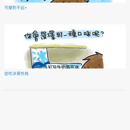
可樂對不起~
從吃冰看性格