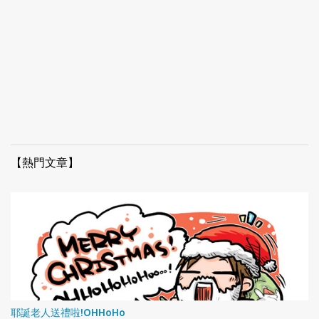
【熱門文章】
耶誕老人送禮啦!OHHoHo