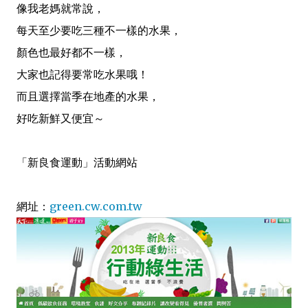
像我老媽就常說，
每天至少
要吃三種不一樣的水果，
顏色也最好都不一樣，
大家也記得要常吃水果哦！
而且選擇當季在地產的水果，
好吃新鮮又便宜～
「新良食運動」
活動
網站
網址：
green.cw.com.tw