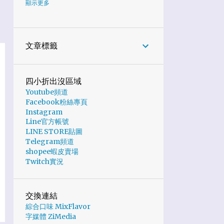
6
2024
顯示更多
1
10月
1
7月
文章標籤
2
6月
1
5月
四小折出沒區域
Youtube頻道
1
2月
Facebook粉絲專頁
19
2023
Instagram
Line官方帳號
6
11月
LINE STORE貼圖
Telegram頻道
2
10月
shopee蝦皮賣場
Twitch實況
2
9月
4
8月
交換連結
1
5月
綜合口味 MixFlavor
字媒體 ZiMedia
1
4月