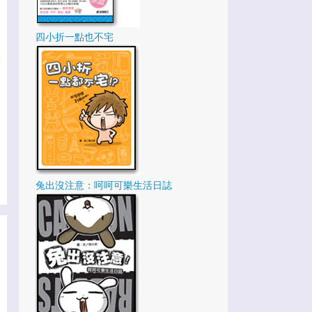
2
12月
2
11月
四小折一點也不宅
5
10月
3
9月
2
8月
3
7月
1
6月
2
5月
兔出沒注意：呵呵可樂生活日誌
2
3月
5
2月
35
2020
2
12月
6
11月