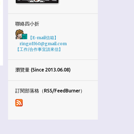
1
10月
4
9月
聯絡四小折
7
8月
【E-mail信箱】
5
7月
ringoff60@gmail.com
【工作/合作事宜請來信】
2
6月
3
4月
瀏覽量 (Since 2013.06.08)
4
3月
1
1月
訂閱部落格（RSS/FeedBurner）
34
2019
1
12月
2
11月
8
10月