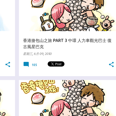
香港搶包山之旅 PART 3 中環 人力車觀光巴士 復
古風星巴克
星期三, 6月 09, 2010
105
★趴趴走天下