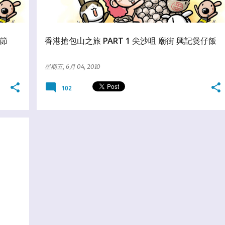
山節
香港搶包山之旅 PART 1 尖沙咀 廟街 興記煲仔飯
星期五, 6月 04, 2010
102