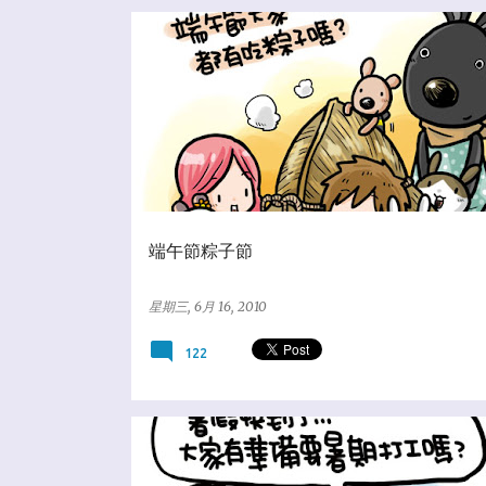
★美食歐北呷
端午節粽子節
星期三, 6月 16, 2010
122
☆百貨合作社