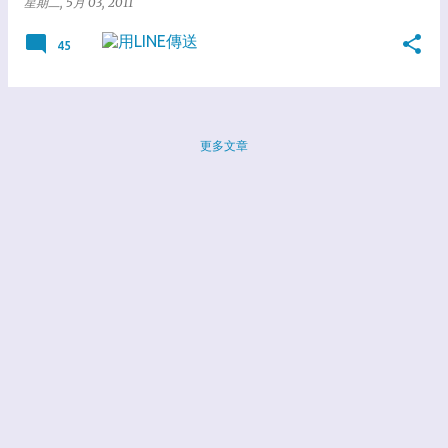
星期二, 5月 03, 2011
45
更多文章