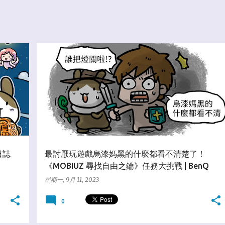
☆百貨合作社
日誌
最討厭玩遊戲烏漆媽黑的什麼都看不清楚了！
《MOBIUZ 尋找自由之鑰》任務大挑戰 | BenQ
星期一, 9月 11, 2023
0