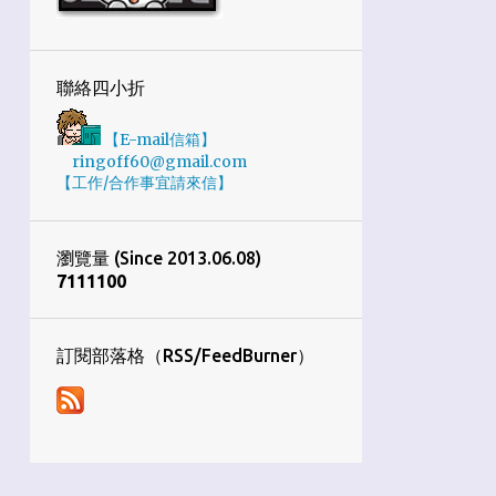
5
2月
35
2020
聯絡四小折
2
12月
6
11月
【E-mail信箱】
ringoff60@gmail.com
1
10月
【工作/合作事宜請來信】
4
9月
7
8月
瀏覽量 (Since 2013.06.08)
7
1
1
1
1
0
0
5
7月
2
6月
訂閱部落格（RSS/FeedBurner）
3
4月
4
3月
1
1月
34
2019