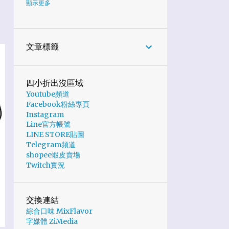
6
2024
顯示更多
1
10月
1
7月
文章標籤
2
6月
1
5月
四小折出沒區域
Youtube頻道
1
2月
Facebook粉絲專頁
19
2023
Instagram
Line官方帳號
6
11月
LINE STORE貼圖
Telegram頻道
2
10月
shopee蝦皮賣場
Twitch實況
2
9月
中秋節快樂！烤肉、柚子、月餅一
次滿足 | 日誌
交換連結
綜合口味 MixFlavor
最討厭玩遊戲烏漆媽黑的什麼都看
字媒體 ZiMedia
不清楚了！《MOBIUZ 尋找自由之