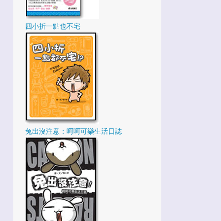
1
2月
27
2021
四小折一點也不宅
2
12月
2
11月
5
10月
3
9月
2
8月
3
7月
兔出沒注意：呵呵可樂生活日誌
1
6月
2
5月
2
3月
5
2月
35
2020