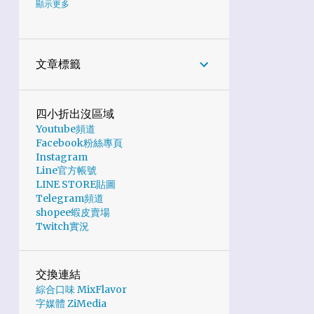
6
2024
顯示更多
1
10月
1
7月
文章標籤
2
6月
1
5月
四小折出沒區域
Youtube頻道
1
2月
Facebook粉絲專頁
龍年春聯免費下載列印 | 福運龍
Instagram
Line官方帳號
來、錢龍吼me、LeaveMeA龍 |
LINE STORE貼圖
ibon
Telegram頻道
19
2023
shopee蝦皮賣場
Twitch實況
6
11月
2
10月
交換連結
2
9月
綜合口味 MixFlavor
字媒體 ZiMedia
4
8月