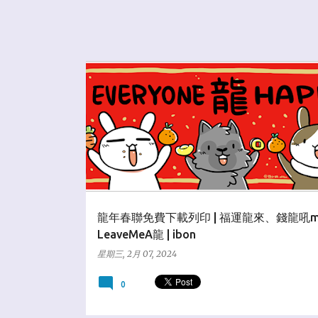
★分享教學區
龍年春聯免費下載列印 | 福運龍來、錢龍吼m
LeaveMeA龍 | ibon
星期三, 2月 07, 2024
0