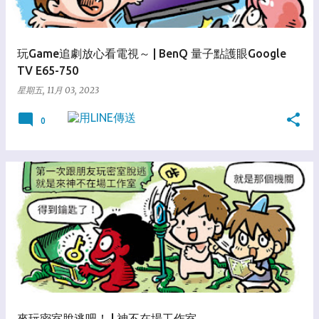
玩Game追劇放心看電視～ | BenQ 量子點護眼Google
TV E65-750
星期五, 11月 03, 2023
0
來玩密室脫逃吧！ | 神不在場工作室