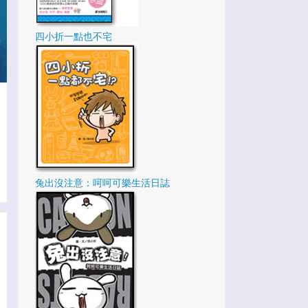
2
12月
2
11月
四小折一點也不宅
5
10月
3
9月
2
8月
3
7月
1
6月
2
5月
兔出沒注意：呵呵可樂生活日誌
2
3月
5
2月
35
2020
2
12月
6
11月