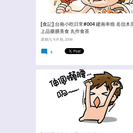
[食記] 台南小吃日常#004 建南串燒 名信
上品藥膳美食 丸作食茶
星期六, 9月 10, 2016
0
★亂塗鴨日誌