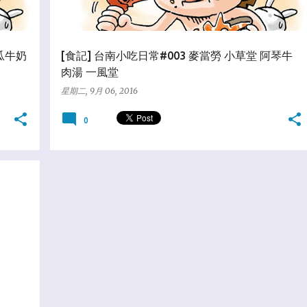
木瓜牛奶
[食記] 台南小吃日常#003 麥當勞 小草堂 阿琴牛
肉湯 一風堂
星期二, 9月 06, 2016
0