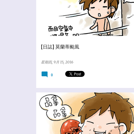
[日誌] 莫蘭蒂颱風
星期四, 9月 15, 2016
0
★美食歐北呷