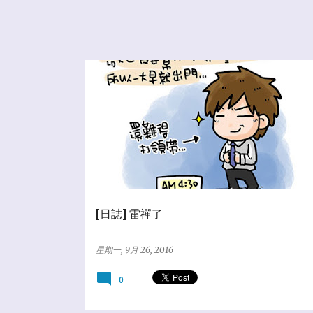
★亂塗鴨日誌
[日誌] 雷禪了
星期一, 9月 26, 2016
0