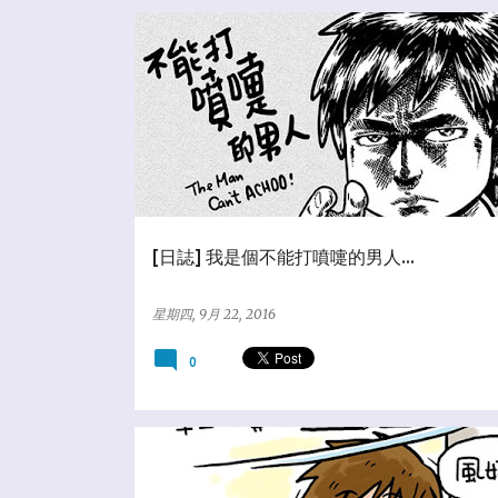
★亂塗鴨日誌
☆爆米花狂想
[日誌] 我是個不能打噴嚏的男人...
星期四, 9月 22, 2016
0
★亂塗鴨日誌