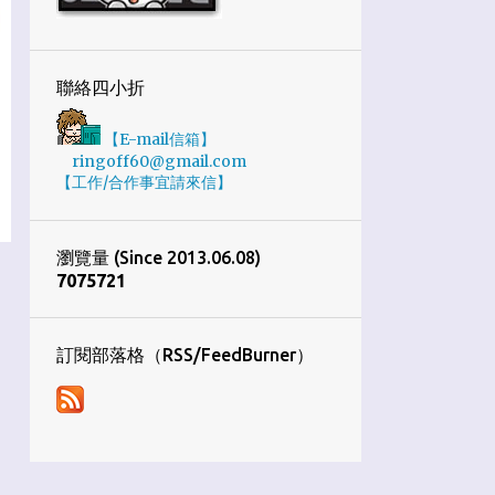
1
10月
4
9月
聯絡四小折
7
8月
【E-mail信箱】
5
7月
ringoff60@gmail.com
【工作/合作事宜請來信】
2
6月
3
4月
瀏覽量 (Since 2013.06.08)
4
3月
7
0
7
5
7
2
1
1
1月
34
2019
訂閱部落格（RSS/FeedBurner）
1
12月
2
11月
8
10月