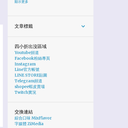
6
2024
顯示更多
1
10月
1
7月
文章標籤
2
6月
1
5月
四小折出沒區域
Youtube頻道
1
2月
Facebook粉絲專頁
19
2023
Instagram
Line官方帳號
6
11月
LINE STORE貼圖
Telegram頻道
2
10月
shopee蝦皮賣場
Twitch實況
2
9月
4
8月
交換連結
1
5月
綜合口味 MixFlavor
字媒體 ZiMedia
1
4月