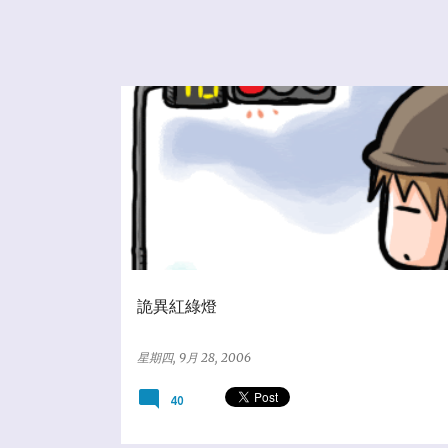
★亂塗鴨日誌
詭異紅綠燈
星期四, 9月 28, 2006
40