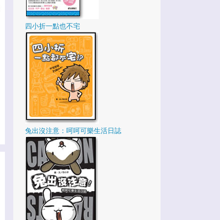
2
12月
2
11月
四小折一點也不宅
5
10月
3
9月
2
8月
3
7月
1
6月
2
5月
兔出沒注意：呵呵可樂生活日誌
2
3月
5
2月
35
2020
2
12月
6
11月