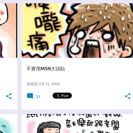
★分享教學區
不實用MSN大頭貼
星期四, 9月 21, 2006
33
★亂塗鴨日誌