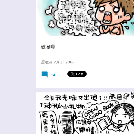
破喉嚨
星期四, 9月 21, 2006
14
★亂塗鴨日誌