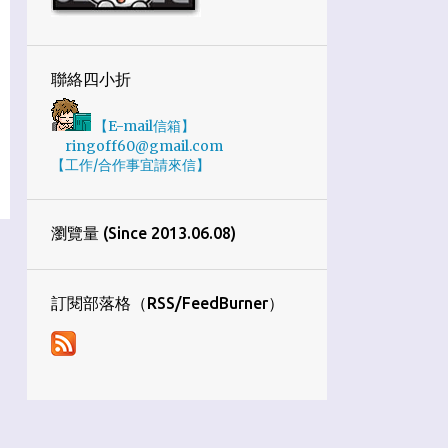
1
10月
4
9月
聯絡四小折
7
8月
【E-mail信箱】
5
7月
ringoff60@gmail.com
【工作/合作事宜請來信】
2
6月
3
4月
瀏覽量 (Since 2013.06.08)
4
3月
1
1月
訂閱部落格（RSS/FeedBurner）
34
2019
1
12月
2
11月
8
10月