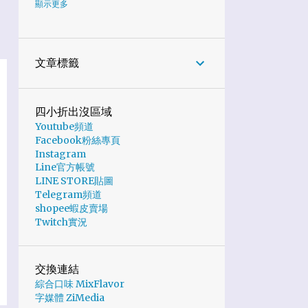
6
2024
顯示更多
1
10月
1
7月
文章標籤
2
6月
1
5月
四小折出沒區域
Youtube頻道
1
2月
Facebook粉絲專頁
19
2023
Instagram
Line官方帳號
6
11月
LINE STORE貼圖
Telegram頻道
2
10月
shopee蝦皮賣場
Twitch實況
2
9月
4
8月
交換連結
1
5月
綜合口味 MixFlavor
字媒體 ZiMedia
1
4月