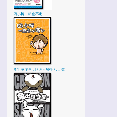
2
12月
2
11月
四小折一點也不宅
5
10月
3
9月
2
8月
3
7月
1
6月
2
5月
兔出沒注意：呵呵可樂生活日誌
2
3月
5
2月
35
2020
2
12月
6
11月