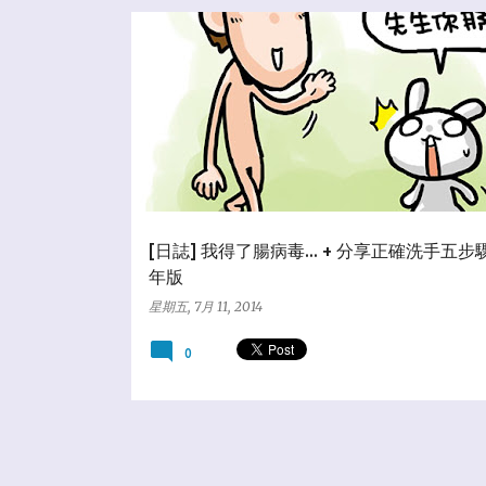
★分享教學區
★亂塗鴨日誌
[日誌] 我得了腸病毒... + 分享正確洗手五步驟
年版
星期五, 7月 11, 2014
0