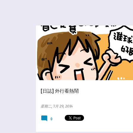
★亂塗鴨日誌
☆百貨合作社
[日誌] 外行看熱鬧
星期二, 7月 29, 2014
0