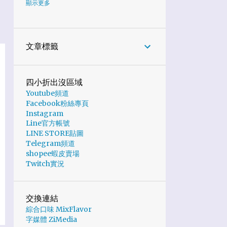
6
2024
顯示更多
1
10月
1
7月
文章標籤
2
6月
1
5月
四小折出沒區域
Youtube頻道
1
2月
Facebook粉絲專頁
19
2023
Instagram
Line官方帳號
6
11月
LINE STORE貼圖
Telegram頻道
2
10月
shopee蝦皮賣場
Twitch實況
2
9月
4
8月
交換連結
1
5月
綜合口味 MixFlavor
字媒體 ZiMedia
1
4月