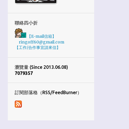
1
10月
4
9月
聯絡四小折
7
8月
【E-mail信箱】
5
7月
ringoff60@gmail.com
【工作/合作事宜請來信】
2
6月
3
4月
瀏覽量 (Since 2013.06.08)
4
3月
7
0
7
9
3
5
7
1
1月
34
2019
訂閱部落格（RSS/FeedBurner）
1
12月
2
11月
8
10月