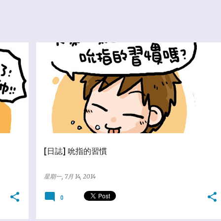
★亂塗鴨日誌
☆百貨合作社
[日誌] 吮指的習慣
星期一, 7月 14, 2014
0